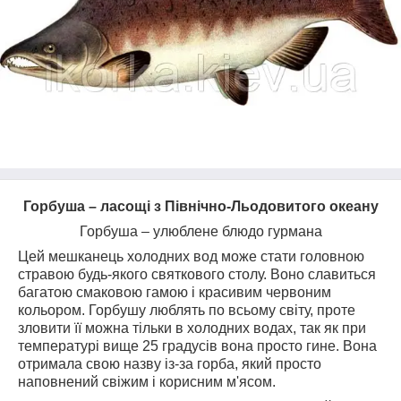
Горбуша – ласощі з Північно-Льодовитого океану
Горбуша – улюблене блюдо гурмана
Цей мешканець холодних вод може стати головною
стравою будь-якого святкового столу. Воно славиться
багатою смаковою гамою і красивим червоним
кольором. Горбушу люблять по всьому світу, проте
зловити її можна тільки в холодних водах, так як при
температурі вище 25 градусів вона просто гине. Вона
отримала свою назву із-за горба, який просто
наповнений свіжим і корисним м'ясом.