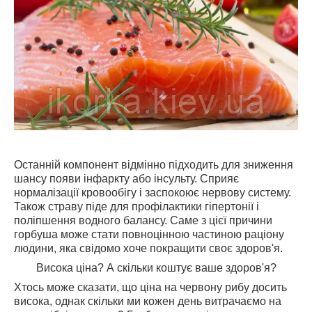
Останній компонент відмінно підходить для зниження
шансу появи інфаркту або інсульту. Сприяє
нормалізації кровообігу і заспокоює нервову систему.
Також страву піде для профілактики гіпертонії і
поліпшення водного балансу. Саме з цієї причини
горбуша може стати повноцінною частиною раціону
людини, яка свідомо хоче покращити своє здоров'я.
Висока ціна? А скільки коштує ваше здоров'я?
Хтось може сказати, що ціна на червону рибу досить
висока, однак скільки ми кожен день витрачаємо на