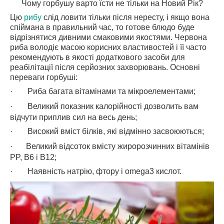
Чому горбушу варто їсти не тільки на Новий Рік?
Цю
рибу
слід ловити тільки після нересту, і якщо вона
спіймана в правильний час, то готове блюдо буде
відрізнятися дивними смаковими якостями. Червона
риба володіє масою корисних властивостей і її часто
рекомендують в якості додаткового засоби для
реабілітації після серйозних захворювань. Основні
переваги горбуші:
·
Риба багата вітамінами та мікроелементами;
·
Великий показник калорійності дозволить вам
відчути приплив сил на весь день;
·
Високий вміст білків, які відмінно засвоюються;
·
Великий відсоток вмісту жиророзчинних вітамінів
PP
,
B
6 і
B
12;
·
Наявність натрію, фтору і
omega
3 кислот.