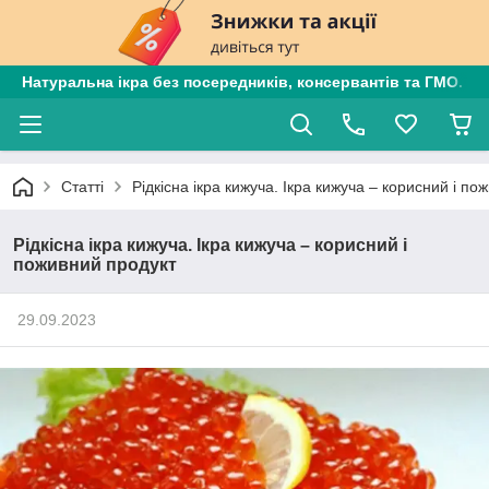
Натуральна ікра без посередників, консервантів та ГМО. Є
Статті
Рідкісна ікра кижуча. Ікра кижуча – корисний і по
Рідкісна ікра кижуча. Ікра кижуча – корисний і
поживний продукт
29.09.2023