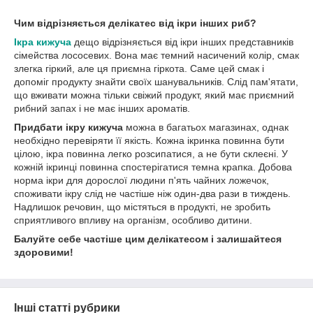
Чим відрізняється делікатес від ікри інших риб?
Ікра кижуча
дещо відрізняється від ікри інших представників
сімейства лососевих. Вона має темний насичений колір, смак
злегка гіркий, але ця приємна гіркота. Саме цей смак і
допоміг продукту знайти своїх шанувальників. Слід пам'ятати,
що вживати можна тільки свіжий продукт, який має приємний
рибний запах і не має інших ароматів.
Придбати ікру кижуча
можна в багатьох магазинах, однак
необхідно перевіряти її якість. Кожна ікринка повинна бути
цілою, ікра повинна легко розсипатися, а не бути склеєні. У
кожній ікринці повинна спостерігатися темна крапка. Добова
норма ікри для дорослої людини п'ять чайних ложечок,
споживати ікру слід не частіше ніж один-два рази в тиждень.
Надлишок речовин, що містяться в продукті, не зробить
сприятливого впливу на організм, особливо дитини.
Балуйте себе частіше цим делікатесом і залишайтеся
здоровими!
Інші статті рубрики