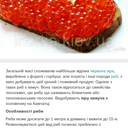
Загальній масі споживачів найбільше відома
червона ікра
,
вироблена з форелі і горбуші, але існують і інші породи
риб
, з
яких добувають цей цінний і поживний продукт. Однією з
таких риб є кижуч. Вона також відноситься до сімейства
лососевих, цю рибу ще називають блакитним або
тихоокеанським лососем. Видобувають
ікру кижуча
в
основному на Камчатці.
Особливості риби
Риба може досягати до 1 метра в довжину і важити до 15 кг.
Розмножуватися цей вид риб починає приблизно з