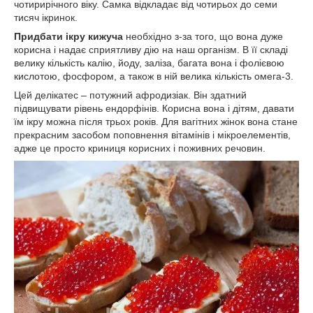
чотирирічного віку. Самка відкладає від чотирьох до семи
тисяч ікринок.
Придбати ікру кижуча
необхідно з-за того, що вона
дуже
корисна і надає сприятливу дію на наш організм. В її складі
велику кількість калію, йоду, заліза, багата вона і фолієвою
кислотою, фосфором, а також в ній велика кількість омега-3.
Цей делікатес – потужний афродизіак. Він здатний
підвищувати рівень ендорфінів. Корисна вона і дітям, давати
їм ікру можна після трьох років. Для вагітних жінок вона стане
прекрасним засобом поповнення вітамінів і мікроелементів,
адже це просто криниця корисних і поживних речовин.