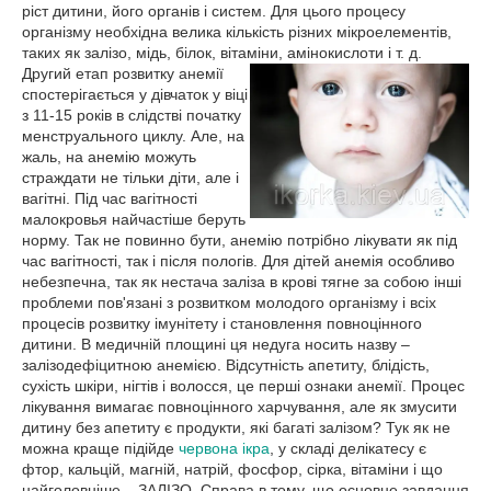
ріст дитини, його органів і систем. Для цього процесу
організму необхідна велика кількість різних мікроелементів,
таких як залізо, мідь, білок, вітаміни, амінокислоти і т. д.
Другий етап розвитку анемії
спостерігається у дівчаток у віці
з 11-15 років в слідстві початку
менструального циклу. Але, на
жаль, на анемію можуть
страждати не тільки діти, але і
вагітні. Під час вагітності
малокровья найчастіше беруть
норму. Так не повинно бути, анемію потрібно лікувати як під
час вагітності, так і після пологів. Для дітей анемія особливо
небезпечна, так як нестача заліза в крові тягне за собою інші
проблеми пов'язані з розвитком молодого організму і всіх
процесів розвитку імунітету і становлення повноцінного
дитини. В медичній площині ця недуга носить назву –
залізодефіцитною анемією. Відсутність апетиту, блідість,
сухість шкіри, нігтів і волосся, це перші ознаки анемії. Процес
лікування вимагає повноцінного харчування, але як змусити
дитину без апетиту є продукти, які багаті залізом? Тук як не
можна краще підійде
червона ікра
, у складі делікатесу є
фтор, кальцій, магній, натрій, фосфор, сірка, вітаміни і що
найголовніше – ЗАЛІЗО. Справа в тому, що основне завдання