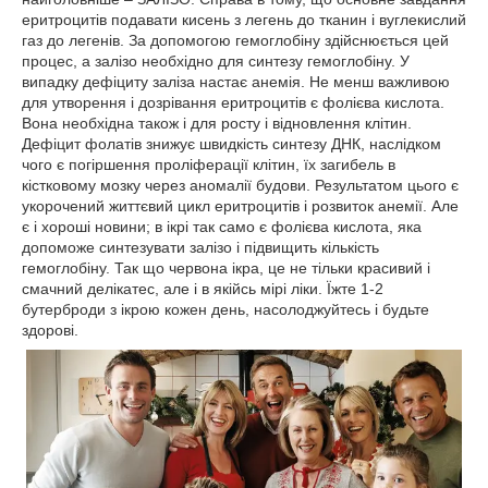
еритроцитів подавати кисень з легень до тканин і вуглекислий
газ до легенів. За допомогою гемоглобіну здійснюється цей
процес, а залізо необхідно для синтезу гемоглобіну. У
випадку дефіциту заліза настає анемія. Не менш важливою
для утворення і дозрівання еритроцитів є фолієва кислота.
Вона необхідна також і для росту і відновлення клітин.
Дефіцит фолатів знижує швидкість синтезу ДНК, наслідком
чого є погіршення проліферації клітин, їх загибель в
кістковому мозку через аномалії будови. Результатом цього є
укорочений життєвий цикл еритроцитів і розвиток анемії. Але
є і хороші новини; в ікрі так само є фолієва кислота, яка
допоможе синтезувати залізо і підвищить кількість
гемоглобіну. Так що червона ікра, це не тільки красивий і
смачний делікатес, але і в якійсь мірі ліки. Їжте 1-2
бутерброди з ікрою кожен день, насолоджуйтесь і будьте
здорові.