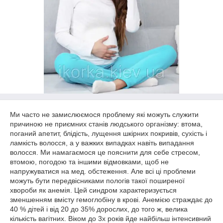
Ми часто не замислюємося проблему які можуть служити
причиною не приємних станів людського організму: втома,
поганий апетит, блідість, лущення шкірних покривів, сухість і
ламкість волосся, а у важких випадках навіть випадання
волосся. Ми намагаємося це пояснити для себе стресом,
втомою, погодою та іншими відмовками, щоб не
напружуватися на мед. обстеження. Але всі ці проблеми
можуть бути передвісниками пологів такої поширеної
хвороби як анемія. Цей синдром характеризується
зменшенням вмісту гемоглобіну в крові. Анемією страждає до
40 % дітей і від 20 до 35% дорослих, до того ж, велика
кількість вагітних. Віком до 3х років йде найбільш інтенсивний