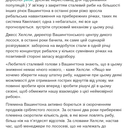
популяцій.) У зв'язку з закриттям сталевий риби на більшості
інших річок Вашингтона в останні роки різко зросла
рибальська навантаження на прибережних річках, таких як
система Квиллают, одна з небагатьох, які все ще
прогнозуються. зустріти спусковий механізм у цьому році.
Джесс Хелсли, директор Вашингтонського центру дикого
лосося, в останні роки бачила, як саме цей сценарій
розігрувався: заборона на видобуток стали в одній річці
просто концентрує рибалок у кількох сумнівних річках на
позитивній стороні запасу водозбору.
«Любителі сталевий голови з Вашингтона знають, що в цьому
зниженні немає нічого нового, - каже Хелсли. «Якщо ми
хочемо зберегти нашу штатну рибу, надаючи при цьому деякі
можливості для отримання гострих відчуттів від улову, ми
повинні зробити крок вперед і зробити рішучі дії в цьому
сезоні, щоб обмежити нашу взаємодію з цієї неймовірної
рибою».
Племена Вашингтона активно борються зі скороченням
продажів сріблястого лосося. За останні два роки прибережні
племена скоротили кількість днів, в які вони ловлять рибу,
більш ніж на п'ятдесят відсотків. За словами Хелсли, настав
час, щоб менеджери по лососеві, що не належать до