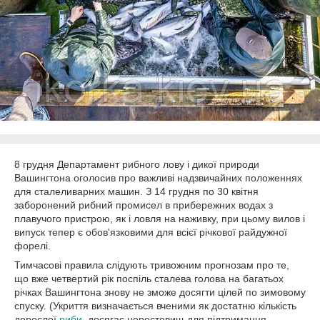
8 грудня Департамент рибного лову і дикої природи
Вашингтона оголосив про важливі надзвичайних положеннях
для сталеливарних машин. З 14 грудня по 30 квітня
заборонений рибний промисел в прибережних водах з
плавучого пристрою, як і ловля на наживку, при цьому вилов і
випуск тепер є обов'язковими для всієї річкової райдужної
форелі.
Тимчасові правила слідують тривожним прогнозам про те,
що вже четвертий рік поспіль сталева голова на багатьох
річках Вашингтона знову не зможе досягти цілей по зимовому
спуску. (Укриття визначається вченими як достатню кількість
дорослої
риби
, досягає нерестовищ для підтримання