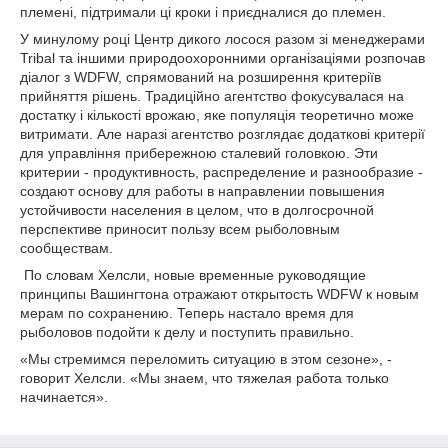
племені, підтримали ці кроки і приєдналися до племен.
У минулому році Центр дикого лосося разом зі менеджерами
Tribal та іншими природоохоронними організаціями розпочав
діалог з WDFW, спрямований на розширення критеріїв
прийняття рішень. Традиційно агентство фокусувалася на
достатку і кількості врожаю, яке популяція теоретично може
витримати. Але наразі агентство розглядає додаткові критерії
для управління прибережною сталевий головкою. Эти
критерии - продуктивность, распределение и разнообразие -
создают основу для работы в направлении повышения
устойчивости населения в целом, что в долгосрочной
перспективе приносит пользу всем рыболовным
сообществам.
По словам Хелсли, новые временные руководящие
принципы Вашингтона отражают открытость WDFW к новым
мерам по сохранению. Теперь настало время для
рыболовов подойти к делу и поступить правильно.
«Мы стремимся переломить ситуацию в этом сезоне», -
говорит Хелсли. «Мы знаем, что тяжелая работа только
начинается».