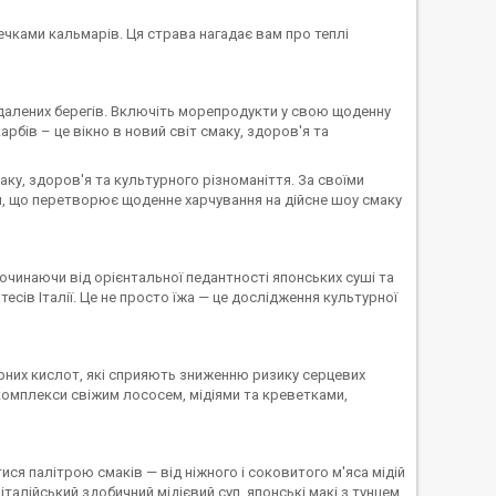
ечками кальмарів. Ця страва нагадає вам про теплі
іддалених берегів. Включіть морепродукти у свою щоденну
арбів – це вікно в новий світ смаку, здоров'я та
у, здоров'я та культурного різноманіття. За своїми
я, що перетворює щоденне харчування на дійсне шоу смаку
очинаючи від орієнтальної педантності японських суші та
тесів Італії. Це не просто їжа — це дослідження культурної
рних кислот, які сприяють зниженню ризику серцевих
комплекси свіжим лососем, мідіями та креветками,
я палітрою смаків — від ніжного і соковитого м'яса мідій
 італійський здобичний мідієвий суп, японські макі з тунцем