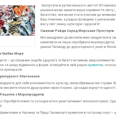
Заплутали в рутині міського життя? Втомилися
рішення може змінити ваше сприйняття світу 
багатство, яке може стати ключем до впевнено
Ваш помічник, а радше провідник з унікальним
вас у світ смаку, культури і здоров'я!
Смакові Райди Серед Морських Просторів
Мої мандрівки дозволили мені зануритися в см
намагався не лише спробувати морепродукти, але
ринках Таїланду до дорогоцінного уніагі в Япо
з Глибин Моря
ти – це справжні скарби здоров'я. Їх багато вітамінів, мікроелементі
ок та шкіру відмінною у формі. Інтегруйте в свій раціон
креветки
, лосос
та препаратів.
ультурного Збагачення
відкрити для себе різноманітність культур, випробувавши їхні страви. В
ви зможете пізнати душу країни через її кухню. Це надає відчуття єдност
 Рецепти з Морепродуктів
і:
Спробуйте ніжне та солодке м'ясо уніагі (елемент японської кухні). Суші
ї.
 Креветками в Часнику та Перці:
Засмагнуті креветки в гострому соусі – ц