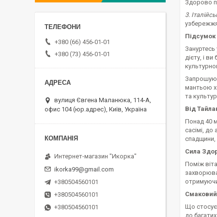
Здорово п
3. Італійс
узбережжя
Підсумок
+380 (66) 456-01-01
Зануртесь 
+380 (73) 456-01-01
дієту, і в
культурног
Запрошую 
мантьою х
та культур
вулиця Євгена Маланюка, 114-А,
Від Тайла
офис 104 (юр.адрес), Київ, Україна
Понад 40 м
сасімі, до
спадщини, 
Сила Здо
Интернет-магазин "Икорка"
Поміж віт
ikorka99@gmail.com
захворюва
отримуючи
+380504560101
Смаковий 
+380504560101
Що стосує
+380504560101
до багатих