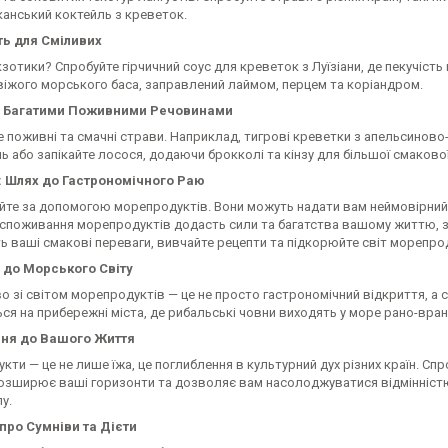
канський коктейль з креветок.
ть для Сміливих
зотики? Спробуйте гірчичний соус для креветок з Луїзіани, де пекучіст
свіжого морського баса, заправлений лаймом, перцем та коріандром.
з Багатими Поживними Речовинами
 поживні та смачні страви. Наприклад, тигрові креветки з апельсиново
ль або запікайте лосося, додаючи брокколі та кінзу для більшої смакової
 Шлях до Гастрономічного Раю
те за допомогою морепродуктів. Вони можуть надати вам неймовірний св
 споживання морепродуктів додасть сили та багатства вашому життю, за
ь ваші смакові переваги, вивчайте рецепти та підкорюйте світ морепрод
 до Морського Світу
 зі світом морепродуктів — це не просто гастрономічний відкриття, а с
ся на прибережні міста, де рибальські човни виходять у море рано-вран
ня до Вашого Життя
ти — це не лише їжа, це поглиблення в культурний дух різних країн. Спр
розширює ваші горизонти та дозволяє вам насолоджуватися відмінніст
у.
про Сумніви та Дієти