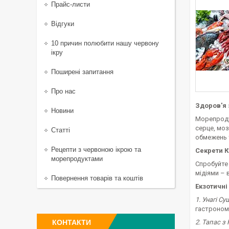
Прайс-листи
Відгуки
10 причин полюбити нашу червону
ікру
Поширені запитання
Про нас
Здоров'я 
Новини
Морепродук
серце, моз
Статті
обмежень 
Рецепти з червоною ікрою та
Секрети К
морепродуктами
Спробуйте 
мідіями – 
Повернення товарів та коштів
Екзотичні
1. Унагі Суш
гастрономі
КОНТАКТИ
2. Тапас з