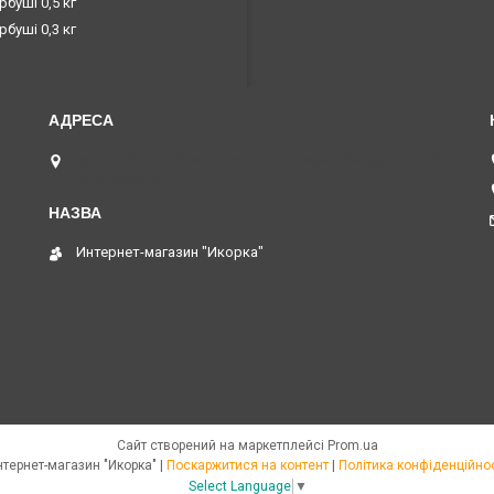
рбуші 0,5 кг
рбуші 0,3 кг
вулиця Євгена Маланюка, 114-А, офис 104 (юр.адрес),
Київ, Україна
Интернет-магазин "Икорка"
Сайт створений на маркетплейсі
Prom.ua
Интернет-магазин "Икорка" |
Поскаржитися на контент
|
Політика конфіденційнос
Select Language
▼