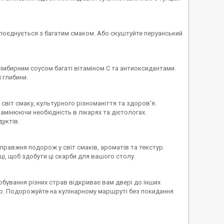
ь поєднується з багатим смаком. Або скуштуйте перуанський
-імбирним соусом багаті вітаміном С та антиоксидантами.
 глибини.
іт смаку, культурного різноманіття та здоров'я.
мінюючи необхідність в лікарях та дієтологах.
уктів.
правжня подорож у світ смаків, ароматів та текстур.
ці, щоб здобути ці скарби для вашого столу.
обування різних страв відкриває вам двері до інших
ю. Подорожуйте на кулінарному маршруті без покидання