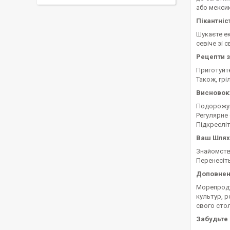
або мекси
Пікантніс
Шукаєте ек
севіче зі 
Рецепти 
Приготуйте
Також, грі
Висновок:
Подорожуй
Регулярне
Підкресліт
Ваш Шлях
Знайомство
Перенесіть
Доповнен
Морепродук
культур, 
свого стол
Забудьте 