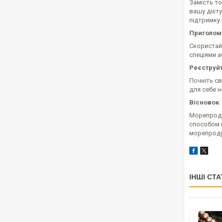
Замість т
вашу дієт
підтримку.
Приголом
Скористайт
спеціями а
Реєструй
Почніть св
для себе н
Вісновок
Морепродук
способом п
морепроду
ІНШІ СТА