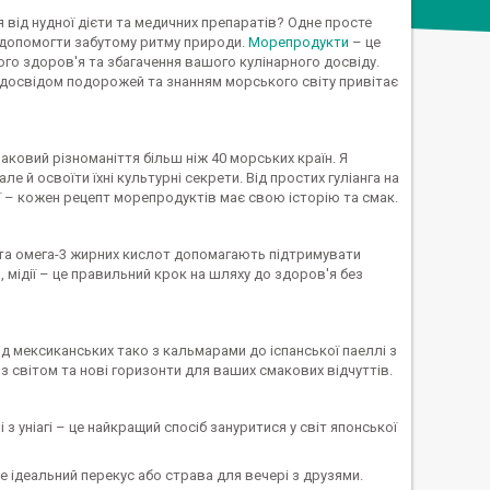
 від нудної дієти та медичних препаратів? Одне просте
і допомогти забутому ритму природи.
Морепродукти
– це
го здоров'я та збагачення вашого кулінарного досвіду.
 досвідом подорожей та знанням морського світу привітає
аковий різноманіття більш ніж 40 морських країн. Я
 й освоїти їхні культурні секрети. Від простих гуліанга на
нії – кожен рецепт морепродуктів має свою історію та смак.
в та омега-3 жирних кислот допомагають підтримувати
ь, мідії – це правильний крок на шляху до здоров'я без
ід мексиканських тако з кальмарами до іспанської паеллі з
і з світом та нові горизонти для ваших смакових відчуттів.
 з уніагі – це найкращий спосіб зануритися у світ японської
е ідеальний перекус або страва для вечері з друзями.