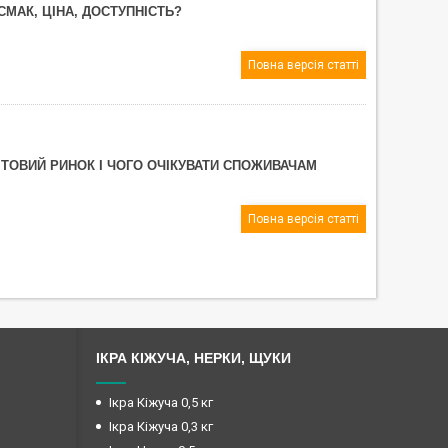
СМАК, ЦІНА, ДОСТУПНІСТЬ?
Повна версія статті
ВІТОВИЙ РИНОК І ЧОГО ОЧІКУВАТИ СПОЖИВАЧАМ
Повна версія статті
ІКРА КІЖУЧА, НЕРКИ, ЩУКИ
Ікра Кіжуча 0,5 кг
Ікра Кіжуча 0,3 кг