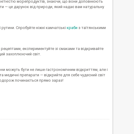
манітністю морепродуктів, знаючи, що вони доповнюють
и — це дарунок від природи, який надає вам натуральну
рутини. Спробуйте ніжні камчатські
краби
з таїтянськими
 рецептами, експериментуйте зі смаками та відкривайте
 цей захоплюючий світ.
они можуть бути не лише гастрономічним відкриттям, але і
а медичні препарати — відкрийте для себе чудесний світ
подорож починається прямо зараз!