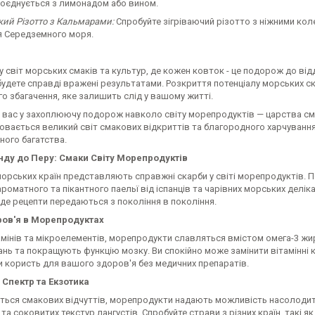
оєднується з лимонадом або вином.
ький Різотто з Кальмарами:
Спробуйте зігріваючий різотто з ніжними кол
 Середземного моря.
у світ морських смаків та культур, де кожен ковток - це подорож до в
и будете справді вражені результатами. Розкриття потенціалу морських ск
о збагачення, яке залишить слід у вашому житті.
вас у захоплюючу подорож навколо світу морепродуктів — царства смак
овається великий світ смакових відкриттів та благородного харчуванн
ного багатства.
нду до Перу: Смаки Світу Морепродуктів
орських країн представляють справжні скарби у світі морепродуктів. П
 ароматного та пікантного паельї від іспанців та чарівних морських деліка
де рецепти передаються з покоління в покоління.
ров'я в Морепродуктах
амінів та мікроелементів, морепродукти славляться вмістом омега-3 жи
нь та покращують функцію мозку. Ви спокійно може замінити вітамінні 
 користь для вашого здоров'я без медичних препаратів.
Спектр та Екзотика
ться смакових відчуттів, морепродукти надають можливість насолодитис
 та соковитих текстур лангустів. Спробуйте страви з різних країн, такі як