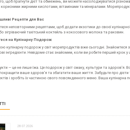
ого, щоб прагнути дієт та обмежень, ви можете насолоджуватися різно
у корисними жирними кислотами, вітамінами та мінералами. Морепродукт
шливі Рецепти для Вас
еся неповторними рецептами, щоб додати екзотики до своєї кулінарної 
бо зігріваючий тахітський коктейль з кокосового молока та раковин.
теся на Кулінарну Подорож
ою кулінарну подорож у світ морепродуктів вже сьогодні. Знайомтеся з
ові інгредієнти. Невідоме стає знайомим, коли ви робите перший крок у
ти — це не лише їжа. Це подорож у світ смаку, культури та здоров'я. В
окращити ваше здоров'я та збагатити ваше життя. Забудьте про дієти т
ктів і зробіть їх частиною свого повсякденного меню. Ваша кулінарна 
ТТІ
28.07.2026