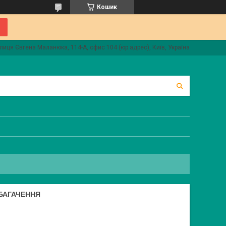
Кошик
лиця Євгена Маланюка, 114-А, офис 104 (юр.адрес), Київ, Україна
ЗБАГАЧЕННЯ