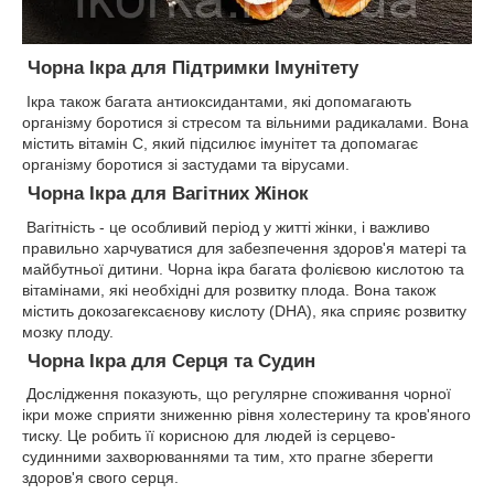
Чорна Ікра для Підтримки Імунітету
Ікра також багата антиоксидантами, які допомагають
організму боротися зі стресом та вільними радикалами. Вона
містить вітамін С, який підсилює імунітет та допомагає
організму боротися зі застудами та вірусами.
Чорна Ікра для Вагітних Жінок
Вагітність - це особливий період у житті жінки, і важливо
правильно харчуватися для забезпечення здоров'я матері та
майбутньої дитини. Чорна ікра багата фолієвою кислотою та
вітамінами, які необхідні для розвитку плода. Вона також
містить докозагексаєнову кислоту (DHA), яка сприяє розвитку
мозку плоду.
Чорна Ікра для Серця та Судин
Дослідження показують, що регулярне споживання чорної
ікри може сприяти зниженню рівня холестерину та кров'яного
тиску. Це робить її корисною для людей із серцево-
судинними захворюваннями та тим, хто прагне зберегти
здоров'я свого серця.