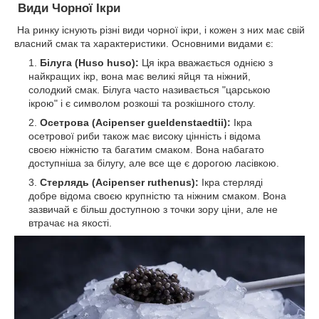
Види Чорної Ікри
На ринку існують різні види чорної ікри, і кожен з них має свій
власний смак та характеристики. Основними видами є:
Білуга (Huso huso):
Ця ікра вважається однією з
найкращих ікр, вона має великі яйця та ніжний,
солодкий смак. Білуга часто називається "царською
ікрою" і є символом розкоші та розкішного столу.
Осетрова (Acipenser gueldenstaedtii):
Ікра
осетрової риби також має високу цінність і відома
своєю ніжністю та багатим смаком. Вона набагато
доступніша за білугу, але все ще є дорогою ласівкою.
Стерлядь (Acipenser ruthenus):
Ікра стерляді
добре відома своєю крупністю та ніжним смаком. Вона
зазвичай є більш доступною з точки зору ціни, але не
втрачає на якості.