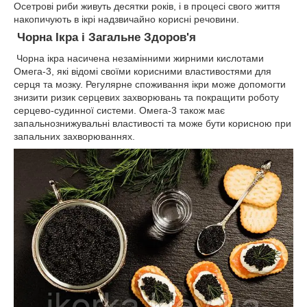
Осетрові риби живуть десятки років, і в процесі свого життя
накопичують в ікрі надзвичайно корисні речовини.
Чорна Ікра і Загальне Здоров'я
Чорна ікра насичена незамінними жирними кислотами
Омега-3, які відомі своїми корисними властивостями для
серця та мозку. Регулярне споживання ікри може допомогти
знизити ризик серцевих захворювань та покращити роботу
серцево-судинної системи. Омега-3 також має
запальнознижувальні властивості та може бути корисною при
запальних захворюваннях.