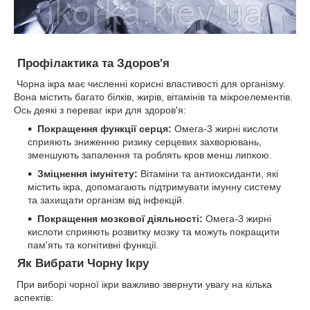
Профілактика та Здоров'я
Чорна ікра має численні корисні властивості для організму.
Вона містить багато білків, жирів, вітамінів та мікроелементів.
Ось деякі з переваг ікри для здоров'я:
Покращення функції серця:
Омега-3 жирні кислоти
сприяють зниженню ризику серцевих захворювань,
зменшують запалення та роблять кров менш липкою.
Зміцнення імунітету:
Вітаміни та антиоксиданти, які
містить ікра, допомагають підтримувати імунну систему
та захищати організм від інфекцій.
Покращення мозкової діяльності:
Омега-3 жирні
кислоти сприяють розвитку мозку та можуть покращити
пам'ять та когнітивні функції.
Як Вибрати Чорну Ікру
При виборі чорної ікри важливо звернути увагу на кілька
аспектів: