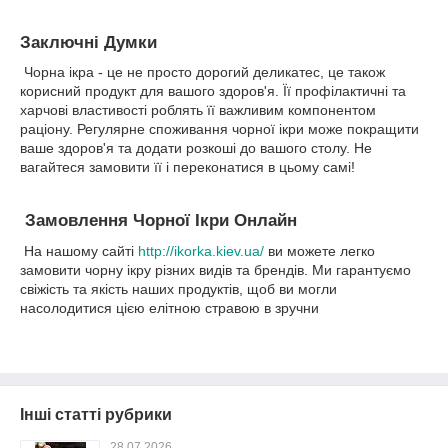
Заключні Думки
Чорна ікра - це не просто дорогий деликатес, це також
корисний продукт для вашого здоров'я. Її профілактичні та
харчові властивості роблять її важливим компонентом
раціону. Регулярне споживання чорної ікри може покращити
ваше здоров'я та додати розкоші до вашого столу. Не
вагайтеся замовити її і переконатися в цьому самі!
Замовлення Чорної Ікри Онлайн
На нашому сайті
http://ikorka.kiev.ua/
ви можете легко
замовити чорну ікру різних видів та брендів. Ми гарантуємо
свіжість та якість наших продуктів, щоб ви могли
насолодитися цією елітною стравою в зручни
Інші статті рубрики
28.07.2026