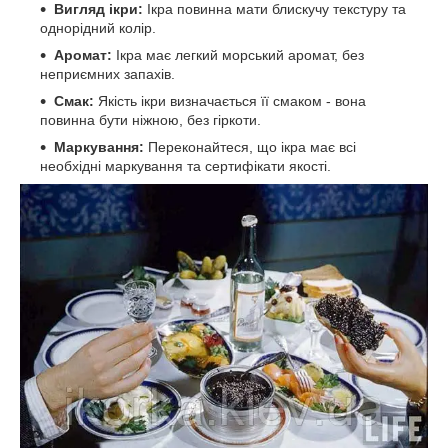
Вигляд ікри:
Ікра повинна мати блискучу текстуру та
однорідний колір.
Аромат:
Ікра має легкий морський аромат, без
неприємних запахів.
Смак:
Якість ікри визначається її смаком - вона
повинна бути ніжною, без гіркоти.
Маркування:
Переконайтеся, що ікра має всі
необхідні маркування та сертифікати якості.