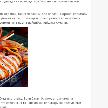
го підвиду та насолодитися їхнім неповторним смаком.
их стравах, таких як сашимі або салати. Дорослі кальмари
вання на грилі. Різниця в приготуванні та смаку бейбі
довольнять навіть найвибагливіших гурманів.
удь-якого віку. Вони багаті білком, вітамінами та
дете найсвіжіші та найякісніші кальмари за доступними
дома!