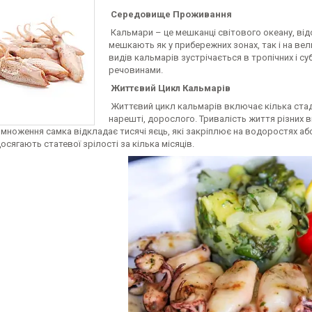
Середовище Проживання
Кальмари – це мешканці світового океану, від
мешкають як у прибережних зонах, так і на вели
видів кальмарів зустрічається в тропічних і с
речовинами.
Життєвий Цикл Кальмарів
Життєвий цикл кальмарів включає кілька стаді
нарешті, дорослого. Тривалість життя різних в
множення самка відкладає тисячі яєць, які закріплює на водоростях аб
досягають статевої зрілості за кілька місяців.