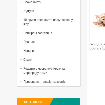
Прайс-листи
Відгуки
10 причин полюбити нашу червону
ікру
Поширені запитання
Про нас
період роз
ростуть і 
Новини
Статті
Рецепти з червоною ікрою та
морепродуктами
Повернення товарів та коштів
КОНТАКТИ