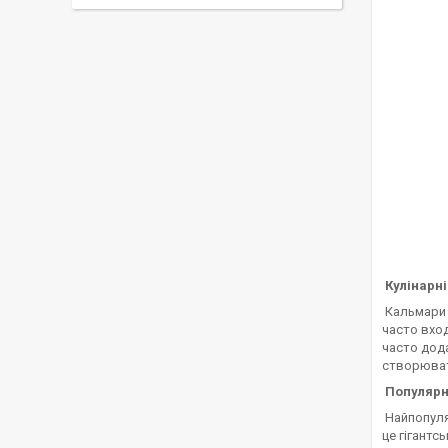
Кулінарн
Кальмари в
часто вход
часто дода
створюват
Популярні
Найпопуля
це гігантс