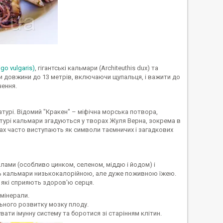
go vulgaris)
, гігантські кальмари (Architeuthis dux) та
ти довжини до 13 метрів, включаючи щупальця, і важити до
чення.
турі. Відомий "Кракен" – міфічна морська потвора,
ратурі кальмари згадуються у творах Жуля Верна, зокрема в
дах часто виступають як символи таємничих і загадкових
лами (особливо цинком, селеном, міддю і йодом) і
ить кальмари низькокалорійною, але дуже поживною їжею.
 які сприяють здоров'ю серця.
 мінерали.
льного розвитку мозку плоду.
ати імунну систему та боротися зі старінням клітин.