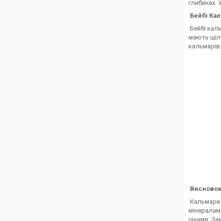
глибинах. 
Бейбі Кал
Бейбі каль
мають щіль
кальмарів 
Висново
Кальмари –
мінералами
цінами. За