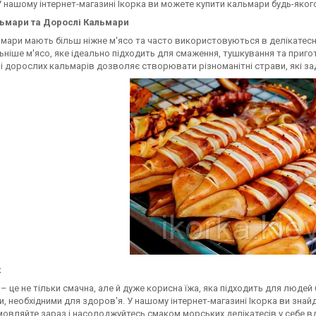
У нашому інтернет-магазині Ікорка ви можете купити кальмари будь-яко
ьмари та Дорослі Кальмари
мари мають більш ніжне м'ясо та часто використовуються в делікатесн
ніше м'ясо, яке ідеально підходить для смаження, тушкування та приготу
і дорослих кальмарів дозволяє створювати різноманітні страви, які за
к
 це не тільки смачна, але й дуже корисна їжа, яка підходить для людей б
, необхідними для здоров'я. У нашому інтернет-магазині Ікорка ви знай
мовляйте зараз і насолоджуйтесь смаком морських делікатесів у себе в