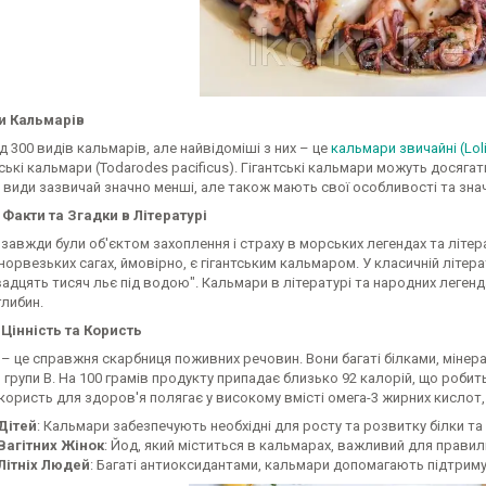
и Кальмарів
д 300 видів кальмарів, але найвідоміші з них – це
кальмари звичайні (Loli
ькі кальмари (Todarodes pacificus). Гігантські кальмари можуть досяга
ші види зазвичай значно менші, але також мають свої особливості та зна
 Факти та Згадки в Літературі
авжди були об'єктом захоплення і страху в морських легендах та літера
норвезьких сагах, ймовірно, є гігантським кальмаром. У класичній літе
адцять тисяч льє під водою". Кальмари в літературі та народних леген
глибин.
інність та Користь
 це справжня скарбниця поживних речовин. Вони багаті білками, мінера
 групи В. На 100 грамів продукту припадає близько 92 калорій, що роб
ористь для здоров'я полягає у високому вмісті омега-3 жирних кислот,
Дітей
: Кальмари забезпечують необхідні для росту та розвитку білки та
Вагітних Жінок
: Йод, який міститься в кальмарах, важливий для прави
Літніх Людей
: Багаті антиоксидантами, кальмари допомагають підтримув