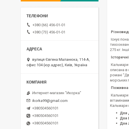
+380 (66) 456-01-01
Різновид
+380 (73) 456-01-01
Існує пона
тихоокеанс
275 кг. Ін
Історичні
вулиця Євгена Маланюка, 114-А,
Кальмари з
офис 104 (юр.адрес), Київ, Україна
описана в 
романі "Дв
морських 
Поживна Ц
Интернет-магазин "Икорка"
Кальмари –
вітамінами
ikorka99@gmail.com
Кальмари к
+380504560101
Для 
+380504560101
Для 
+380504560101
Для 