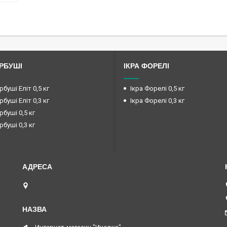
ОРБУШІ
ІКРА ФОРЕЛІ
рбуші Еліт 0,5 кг
Ікра Форелі 0,5 кг
рбуші Еліт 0,3 кг
Ікра Форелі 0,3 кг
рбуші 0,5 кг
рбуші 0,3 кг
вулиця Євгена Маланюка, 114-А, офис 104 (юр.адрес),
Київ, Україна