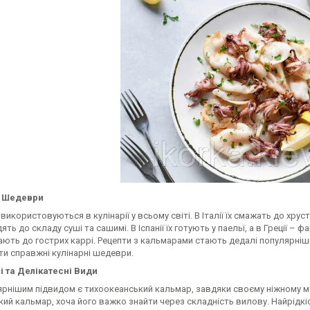
і Шедеври
икористовуються в кулінарії у всьому світі. В Італії їх смажать до хрус
ять до складу суші та сашимі. В Іспанії їх готують у паельї, а в Греції – 
ють до гострих каррі. Рецепти з кальмарами стають дедалі популярніши
и справжні кулінарні шедеври.
 та Делікатесні Види
рнішим підвидом є тихоокеанський кальмар, завдяки своєму ніжному м'
ький кальмар, хоча його важко знайти через складність вилову. Найрідк