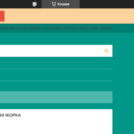
Кошик
лиця Євгена Маланюка, 114-А, офис 104 (юр.адрес), Київ, Україна
НІ ІКОРКА