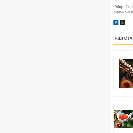
Обирайте 
смачною ї
ІНШІ СТА