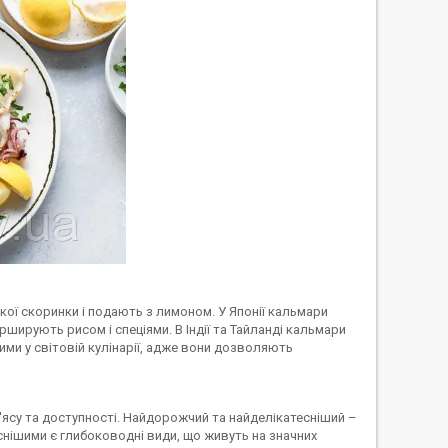
ткої скоринки і подають з лимоном. У Японії кальмари
фарширують рисом і спеціями. В Індії та Тайланді кальмари
ми у світовій кулінарії, адже вони дозволяють
ясу та доступності. Найдорожчий та найделікатесніший –
існішими є глибоководні види, що живуть на значних