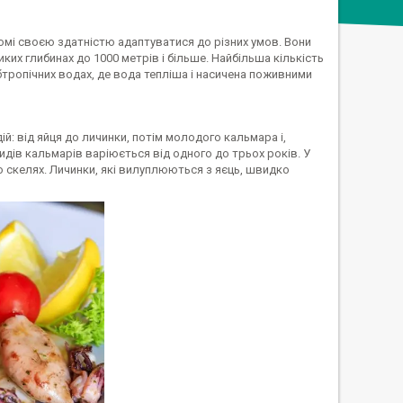
омі своєю здатністю адаптуватися до різних умов. Вони
ких глибинах до 1000 метрів і більше. Найбільша кількість
убтропічних водах, де вода тепліша і насичена поживними
й: від яйця до личинки, потім молодого кальмара і,
идів кальмарів варіюється від одного до трьох років. У
о скелях. Личинки, які вилуплюються з яєць, швидко