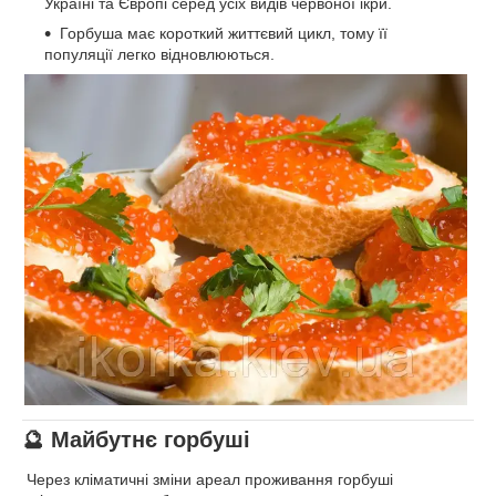
Україні та Європі серед усіх видів червоної ікри.
Горбуша має короткий життєвий цикл, тому її
популяції легко відновлюються.
🔮 Майбутнє горбуші
Через кліматичні зміни ареал проживання горбуші