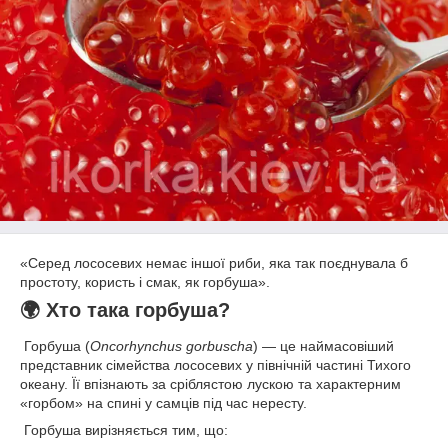
«Серед лососевих немає іншої риби, яка так поєднувала б
простоту, користь і смак, як горбуша».
🌍 Хто така горбуша?
Горбуша (
Oncorhynchus gorbuscha
) — це наймасовіший
представник сімейства лососевих у північній частині Тихого
океану. Її впізнають за сріблястою лускою та характерним
«горбом» на спині у самців під час нересту.
Горбуша вирізняється тим, що: