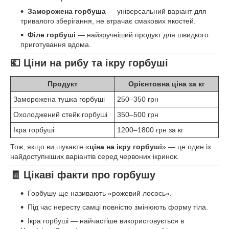
Заморожена горбуша
— універсальний варіант для
тривалого зберігання, не втрачає смакових якостей.
Філе горбуші
— найзручніший продукт для швидкого
приготування вдома.
💶 Ціни на рибу та ікру горбуші
Продукт
Орієнтовна ціна за кг
Заморожена тушка горбуші
250–350 грн
Охолоджений стейк горбуші
350–500 грн
Ікра горбуші
1200–1800 грн за кг
Тож, якщо ви шукаєте «
ціна на ікру горбуші
» — це один із
найдоступніших варіантів серед червоних ікринок.
🧾 Цікаві факти про горбушу
Горбушу ще називають «рожевий лосось».
Під час нересту самці повністю змінюють форму тіла.
Ікра горбуші — найчастіше використовується в