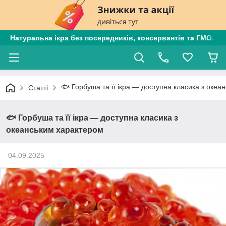
Натуральна ікра без посередників, консервантів та ГМО. Є
🐟 Горбуша та її ікра — доступна класика з океа
Статті
🐟 Горбуша та її ікра — доступна класика з
океанським характером
04.09.2025