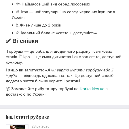
🐟 Наймасовіший вид серед лососевих
🎨 Ікра — найпопулярніша серед червоних ікринок в
Україні
⏳ Живе лише до 2 років
🎉 Ідеальний баланс «свято + доступність»
✅ Ві снівки
Горбуша — це риба для щоденного раціону і святкових
столів. Її ікра — це смак дитинства і символ свята, доступний
кожному.
І якщо ви запитуєте: «
А чи варто купити горбушу або її
ікру?
» — відповідь однозначна: так. Це доступний спосіб
додати у життя більше користі і розкоші.
📦 Замовляйте рибу та ікру горбуші на
ikorka.kiev.ua
з
доставкою по Україні.
Інші статті рубрики
28.07.2026