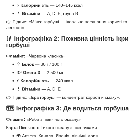
⚡
Калорійність
— 140–145 ккал
💊
Вітаміни
— A, D, E, група B
👉 Підпис: «М’ясо горбуші — ідеальне поєднання користі та
легкості».
🥢
Інфографіка 2: Поживна цінність ікри
горбуші
Фламінт:
«Червона класика»
🥄
Білок
— 30 г / 100 г
🐟
Омега-3
— 2 500 мг
⚡
Калорійність
— 240 ккал
💊
Вітаміни
— A, D, E
👉 Підпис: «Ікра горбуші — концентрат користі й смаку».
🗺
Інфографіка 3: Де водиться горбуша
Фламінт:
«Риба з північного океану»
Карта Північного Тихого океану з позначками:
🌍 Аляска, Канада, Японія, північні моря