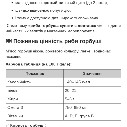
має відносно короткий життєвий цикл (до 2 років),
швидко відновлює популяцію,
і тому є доступною для широкого споживача.
Саме тому «
риба горбуша купити з доставкою
» — один із
найчастіших запитів у магазинах морепродуктів.
🍽 Поживна цінність риби горбуші
М’ясо горбуші ніжне, рожевого кольору, легке і водночас
поживне.
Харчова таблиця (на 100 г філе):
Показник
Значення
Калорійність
140–145 ккал
Білок
20–21 г
Жири
5–6 г
Омега-3
750–850 мг
Вітаміни
A, D, E, група B
✅
Користь горбуші: