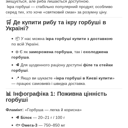
зміщується, але риба лишається доступною.
Ікра горбуші — стабільно популярний продукт, особливо
серед тих, хто хоче «святковий смак» за розумну ціну.
🛒 Де купити рибу та ікру горбуші в
Україні?
📦 У нас можна
ікра горбуші купити з доставкою
по всій Україні.
❄️ Є як
заморожена горбуша
, так і
охолоджена
горбуша
.
🥩 Для щоденного раціону доступні
філе та стейки
горбуші
.
📍 Якщо ви шукаєте «
ікра горбуші в Києві купити
»
— працює самовивіз і швидка доставка.
📊
Інфографіка 1: Поживна цінність
горбуші
Фламінт:
«Горбуша — легка й корисна»
🥩
Білок
— 20–21 г / 100 г
🐟
Омега-3
— 750–850 мг