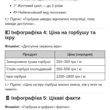
📏 Життєвий цикл — до 2 років
🐟 Наймасовіший вид лососевих
👉 Підпис: «Горбуша швидко відновлює популяції, тому
завжди доступна».
💶
Інфографіка 4: Ціна на горбушу та
ікру
Фламінт:
«Доступна червона ікра»
Продукт
Ціна (середня)
Заморожена тушка горбуші
250–350 грн / кг
Стейк горбуші охолоджений
350–500 грн / кг
Ікра горбуші
1200–1800 грн / кг
👉 Підпис: «Ціна на ікру горбуші значно нижча, ніж у кети чи
чавичі».
🧾
Інфографіка 5: Цікаві факти
Фламінт:
«Горбуша в цифрах і фактах»