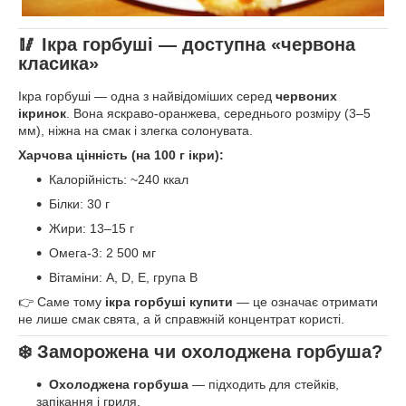
🥢 Ікра горбуші — доступна «червона
класика»
Ікра горбуші — одна з найвідоміших серед
червоних
ікринок
. Вона яскраво-оранжева, середнього розміру (3–5
мм), ніжна на смак і злегка солонувата.
Харчова цінність (на 100 г ікри):
Калорійність: ~240 ккал
Білки: 30 г
Жири: 13–15 г
Омега-3: 2 500 мг
Вітаміни: A, D, E, група B
👉 Саме тому
ікра горбуші купити
— це означає отримати
не лише смак свята, а й справжній концентрат користі.
❄️ Заморожена чи охолоджена горбуша?
Охолоджена горбуша
— підходить для стейків,
запікання і гриля.