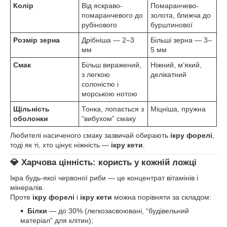
Колір
Від яскраво-
Помаранчево-
помаранчевого до
золота, ближча до
рубінового
бурштинової
Розмір зерна
Дрібніша — 2–3
Більші зерна — 3–
мм
5 мм
Смак
Більш виражений,
Ніжний, м’який,
з легкою
делікатний
солоністю і
морською нотою
Щільність
Тонка, лопається з
Міцніша, пружна
оболонки
“вибухом” смаку
Любителі насиченого смаку зазвичай обирають
ікру форелі
,
тоді як ті, хто цінує ніжність —
ікру кети
.
💎 Харчова цінність: користь у кожній ложці
Ікра будь-якої червоної риби — це концентрат вітамінів і
мінералів.
Проте
ікру форелі
і
ікру кети
можна порівняти за складом:
Білки
— до 30% (легкозасвоювані, “будівельний
матеріал” для клітин);