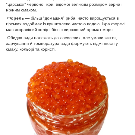
“царської” червоної ікри, відомої великим розміром зерна і
ніжним смаком.
Форель
— більш “домашня” риба, часто вирощується в
гірських водоймах із кришталево чистою водою. Ікра форелі
має яскравіший колір і більш виражений аромат моря.
Обидва види належать до лососевих, але умови життя,
харчування й температура води формують відмінності у
смаку, кольорі та користі.