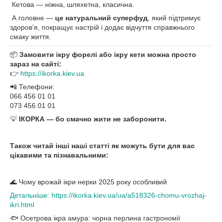
Кетова — ніжна, шляхетна, класична.
А головне —
це натуральний суперфуд
, який підтримує
здоров’я, покращує настрій і додає відчуття справжнього
смаку життя.
📦
Замовити ікру форелі або ікру кети можна просто
зараз на сайті:
👉
https://ikorka.kiev.ua
📲 Телефони:
066 456 01 01
073 456 01 01
💡
ІКОРКА — бо смачно жити не заборонити.
Також читай інші наші статті як можуть бути для вас
цікавими та пізнавальними:
🌊 Чому врожай ікри нерки 2025 року особливий
Детальніше: https://ikorka.kiev.ua/ua/a518326-chomu-vrozhaj-
ikri.html
🐟 Осетрова ікра амура: чорна перлина гастрономії