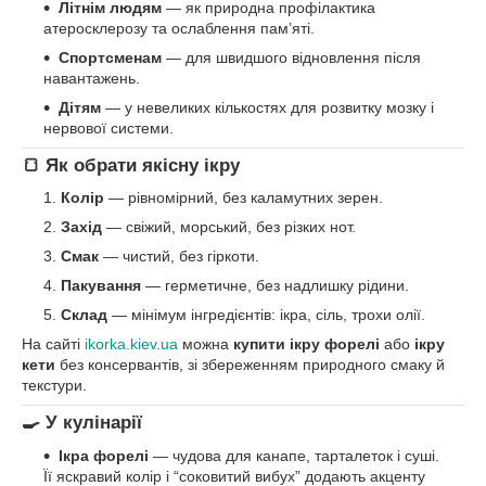
Літнім людям
— як природна профілактика
атеросклерозу та ослаблення пам’яті.
Спортсменам
— для швидшого відновлення після
навантажень.
Дітям
— у невеликих кількостях для розвитку мозку і
нервової системи.
🍞 Як обрати якісну ікру
Колір
— рівномірний, без каламутних зерен.
Захід
— свіжий, морський, без різких нот.
Смак
— чистий, без гіркоти.
Пакування
— герметичне, без надлишку рідини.
Склад
— мінімум інгредієнтів: ікра, сіль, трохи олії.
На сайті
ikorka.kiev.ua
можна
купити ікру форелі
або
ікру
кети
без консервантів, зі збереженням природного смаку й
текстури.
🍳 У кулінарії
Ікра форелі
— чудова для канапе, тарталеток і суші.
Її яскравий колір і “соковитий вибух” додають акценту