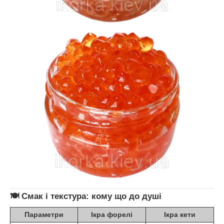
🍽️ Смак і текстура: кому що до душі
Параметри
Ікра форелі
Ікра кети