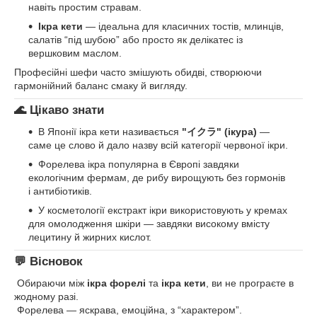
навіть простим стравам.
Ікра кети
— ідеальна для класичних тостів, млинців,
салатів “під шубою” або просто як делікатес із
вершковим маслом.
Професійні шефи часто змішують обидві, створюючи
гармонійний баланс смаку й вигляду.
🌊 Цікаво знати
В Японії ікра кети називається
"イクラ" (ікура)
—
саме це слово й дало назву всій категорії червоної ікри.
Форелева ікра популярна в Європі завдяки
екологічним фермам, де рибу вирощують без гормонів
і антибіотиків.
У косметології екстракт ікри використовують у кремах
для омолодження шкіри — завдяки високому вмісту
лецитину й жирних кислот.
💬 Вісновок
Обираючи між
ікра форелі
та
ікра кети
, ви не програєте в
жодному разі.
Форелева — яскрава, емоційна, з “характером”.