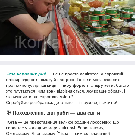
Ікра червоних риб
— це не просто делікатес, а справжній
еліксир здоров’я, смаку й настрою. Та коли мова заходить
про найпопулярніші види —
ікру форелі
та
ікру кети
, багато
хто плутається: чим вони відрізняються, яку краще обрати, і
як визначити, де справжня якість?
Спробуймо розібратись детально — і науково, і смачно!
🎯 Походження: дві риби — два світи
Кета
— це представниця великої родини лососевих, що
виростає у холодних морях півночі: Беринговому,
Охотському, Японському. Її ікра — символ класичної