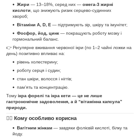
Жири
— 13–18%, серед них —
омега-3 жирні
кислоти
, що знижують ризик серцево-судинних
хвороб;
Вітаміни A, D, E
— підтримують зір, шкіру та імунітет;
Фосфор, йод, цинк
— покращують роботу мозку і
гормональний баланс.
👉 Регулярне вживання червоної ікри (по 1–2 чайні ложки на
день) позитивно впливає на:
рівень холестерину;
роботу серця і судин;
стан шкіри, волосся і нігтів;
пам’ять та концентрацію.
Тому
ікра форелі та ікра кети — це не лише
гастрономічне задоволення, а й “вітамінна капсула”
природи.
👩‍⚕️ Кому особливо корисна
Вагітним жінкам
— завдяки фолієвій кислоті, білку та
йоду.