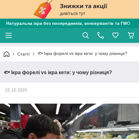
Натуральна ікра без посередників, консервантів та ГМО. Є
🐟 Ікра форелі vs ікра кети: у чому різниця?
Статті
🐟 Ікра форелі vs ікра кети: у чому різниця?
15.10.2025