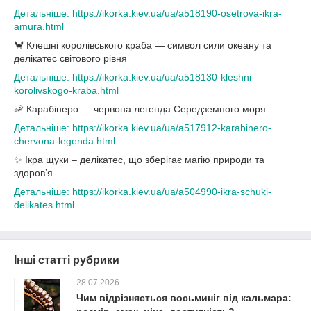
Детальніше: https://ikorka.kiev.ua/ua/a518190-osetrova-ikra-
amura.html
🦀 Клешні королівського краба — символ сили океану та
делікатес світового рівня
Детальніше: https://ikorka.kiev.ua/ua/a518130-kleshni-
korolivskogo-kraba.html
🦐 Карабінеро — червона легенда Середземного моря
Детальніше: https://ikorka.kiev.ua/ua/a517912-karabinero-
chervona-legenda.html
✨ Ікра щуки – делікатес, що зберігає магію природи та
здоров’я
Детальніше: https://ikorka.kiev.ua/ua/a504990-ikra-schuki-
delikates.html
Інші статті рубрики
28.07.2026
Чим відрізняється восьминіг від кальмара: