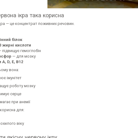
рвона ікра така корисна
кра — це концентрат поживних речовин.
інний білок
3 жирні кислоти
 підвищує гемоглобін
фосфор
— для мозку
 A, D, E, B12
ьому вона:
ює імунітет
ащує роботу мозку
римує серце
магає при анемії
корисна для:
охилого віку
ти якісну червону ікру