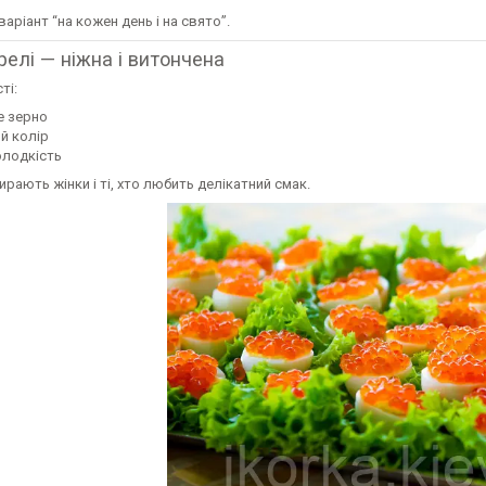
варіант “на кожен день і на свято”.
релі — ніжна і витончена
ті:
е зерно
й колір
олодкість
бирають жінки і ті, хто любить делікатний смак.