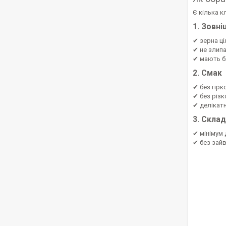
Є кілька к
1. Зовні
✔ зерна ці
✔ не злип
✔ мають б
2. Смак
✔ без гірк
✔ без різк
✔ делікат
3. Склад
✔ мінімум
✔ без зай