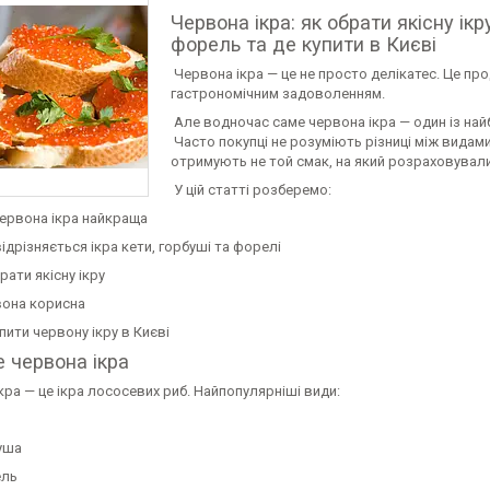
Червона ікра: як обрати якісну ікр
форель та де купити в Києві
Червона ікра — це не просто делікатес. Це про
гастрономічним задоволенням.
Але водночас саме червона ікра — один із най
Часто покупці не розуміють різниці між видами 
отримують не той смак, на який розраховували
У цій статті розберемо:
червона ікра найкраща
ідрізняється ікра кети, горбуші та форелі
рати якісну ікру
вона корисна
пити червону ікру в Києві
 червона ікра
ра — це ікра лососевих риб. Найпопулярніші види:
уша
ль