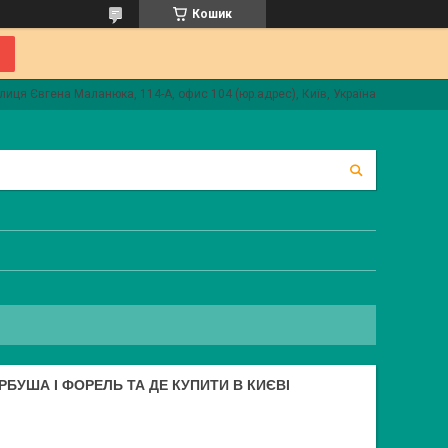
Кошик
лиця Євгена Маланюка, 114-А, офис 104 (юр.адрес), Київ, Україна
ОРБУША І ФОРЕЛЬ ТА ДЕ КУПИТИ В КИЄВІ