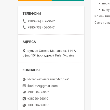
нерк
кижу
Кожен вид 
+380 (66) 456-01-01
Саме тому
+380 (73) 456-01-01
вулиця Євгена Маланюка, 114-А,
офис 104 (юр.адрес), Київ, Україна
Интернет-магазин "Икорка"
ikorka99@gmail.com
+380504560101
+380504560101
+380504560101