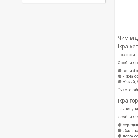
Чим від
Ікра ке
Ікра кети 
Особливос
🟠 великі 
🟠 ніжна 
🟠 м’який,
Її часто о
Ікра го
Найпопуля
Особливос
🟠 середні
🟠 збалан
🟠 легка с