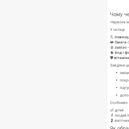
Чому че
Червона і
У складі:
💪
повноц
❤️
Омега-
🩸
залізо
—
🧠
йод і 
🛡
вітаміни
Завдяки ц
зміцн
покр
підт
допо
Особливо 
👶 дітей
👵 людей п
🤰 вагітних
Як обра