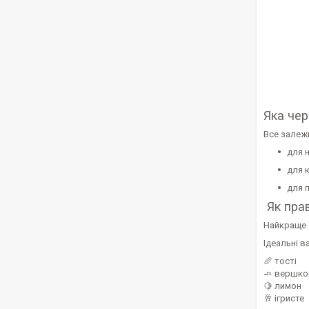
Яка чер
Все залеж
для 
для 
для 
Як прав
Найкраще —
Ідеальні в
🥖 тості
🧈 вершко
🍋 лимон
🥂 ігристе