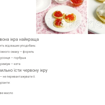
вона ікра найкраща
ить від ваших уподобань:
ніжного смаку — форель
кусонця — горбуша
преміум — кета
ильно їсти червону ікру
 не перевантажувати її.
аріанти:
ве масло