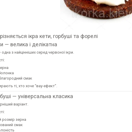
різняється ікра кети, горбуші та форелі
ти — велика і делікатна
— одна з найцінніших серед червоної ікри.
ті:
зерна
оболонка
 благородний смак
бирають ті, хто хоче “вау-ефект”.
рбуші — універсальна класика
рніший варіант.
ті:
й розмір зерна
сований смак
олоність