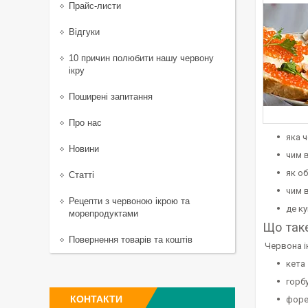
Прайс-листи
Відгуки
10 причин полюбити нашу червону
ікру
Поширені запитання
Про нас
яка 
Новини
чим в
як об
Статті
чим 
Рецепти з червоною ікрою та
де ку
морепродуктами
Що таке
Повернення товарів та коштів
Червона ік
кета
горб
КОНТАКТИ
форе