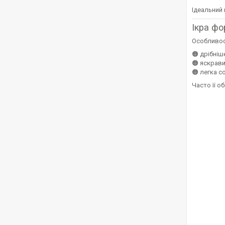
Ідеальний 
Ікра фо
Особливос
🟠 дрібніш
🟠 яскрави
🟠 легка с
Часто її о