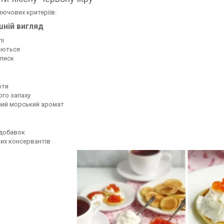
лючових критеріїв:
шній вигляд
лі
аються
лиск
оти
ого запаху
ний морський аромат
 добавок
вих консервантів