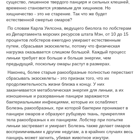
существо, лишенное твердого панциря и сильных клешней,
временно становится уязвимым для хищников. Но
хищничество - это не старение. Так что же будет
естественной смертью омаров?
По словам Карла Уилсона, ведущего биолога по лобстерам
из Департамента морских ресурсов штата Мэн, от 10 до 15
процентов лобстеров ежегодно умирают естественным
путем, сбрасывая экзоскелеты, потому что физическая
нагрузка оказывается слишком большой. Каждый процесс
линьки требует все больше и больше энергии, чем
предыдущий, поскольку омары растут в размерах.
Наконец, более старые ракообразные полностью перестают
сбрасывать экзоскелеты - это признак того, что их
продолжительность жизни близка к концу. У них
заканчивается метаболическая энергия для линьки, а их
изношенные и разорванные панцири заражаются
бактериальными инфекциями, которые их ослабляют.
Болезнь ракообразных, при которой бактерии проникают в
панцири омаров и образуют рубцовую ткань, прикрепляя
тела ракообразных к их панцирям. Лобстер при попытке
линьки застревает и умирает. Болезнь также делает омаров
восприимчивыми к другим недугам, а в крайних случаях весь
панцирь может загнить, убивая животное изнутри.