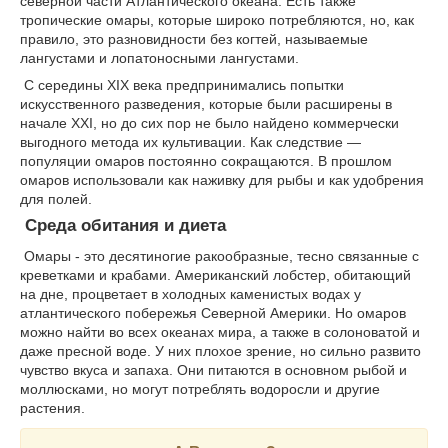
северной части Атлантического океана. Есть также
тропические омары, которые широко потребляются, но, как
правило, это разновидности без когтей, называемые
лангустами и лопатоносными лангустами.
С середины ХІХ века предпринимались попытки
искусственного разведения, которые были расширены в
начале ХХІ, но до сих пор не было найдено коммерчески
выгодного метода их культивации. Как следствие —
популяции омаров постоянно сокращаются. В прошлом
омаров использовали как наживку для рыбы и как удобрения
для полей.
Среда обитания и диета
Омары - это десятиногие ракообразные, тесно связанные с
креветками и крабами. Американский лобстер, обитающий
на дне, процветает в холодных каменистых водах у
атлантического побережья Северной Америки. Но омаров
можно найти во всех океанах мира, а также в солоноватой и
даже пресной воде. У них плохое зрение, но сильно развито
чувство вкуса и запаха. Они питаются в основном рыбой и
моллюсками, но могут потреблять водоросли и другие
растения.