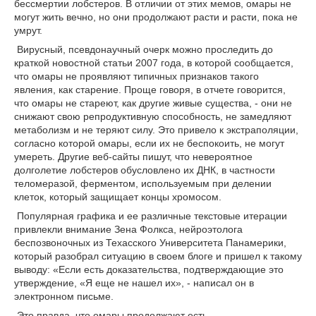
бессмертии лобстеров. В отличии от этих мемов, омары не
могут жить вечно, но они продолжают расти и расти, пока не
умрут.
Вирусный, псевдонаучный очерк можно проследить до
краткой новостной статьи 2007 года, в которой сообщается,
что омары не проявляют типичных признаков такого
явления, как старение. Проще говоря, в отчете говорится,
что омары не стареют, как другие живые существа, - они не
снижают свою репродуктивную способность, не замедляют
метаболизм и не теряют силу. Это привело к экстраполяции,
согласно которой омары, если их не беспокоить, не могут
умереть. Другие веб-сайты пишут, что невероятное
долголетие лобстеров обусловлено их ДНК, в частности
теломеразой, ферментом, используемым при делении
клеток, который защищает концы хромосом.
Популярная графика и ее различные текстовые итерации
привлекли внимание Зена Фолкса, нейроэтолога
беспозвоночных из Техасского Университета Панамерики,
который разобрал ситуацию в своем блоге и пришел к такому
выводу: «Если есть доказательства, подтверждающие это
утверждение, «Я еще не нашел их», - написал он в
электронном письме.
Это правда, что омары продолжают есть,