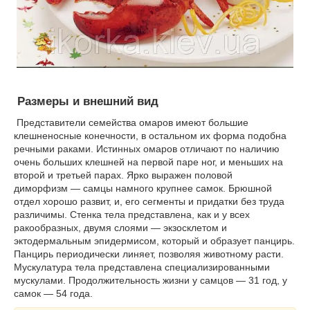
Размеры и внешний вид
Представители семейства омаров имеют большие
клешненосные конечности, в остальном их форма подобна
речными раками. Истинных омаров отличают по наличию
очень больших клешней на первой паре ног, и меньших на
второй и третьей парах. Ярко выражен половой
диморфизм — самцы намного крупнее самок. Брюшной
отдел хорошо развит, и, его сегменты и придатки без труда
различимы. Стенка тела представлена, как и у всех
ракообразных, двумя слоями — экзосклетом и
эктодермальным эпидермисом, который и образует панцирь.
Панцирь периодически линяет, позволяя животному расти.
Мускулатура тела представлена специализированными
мускулами. Продолжительность жизни у самцов — 31 год, у
самок — 54 года.