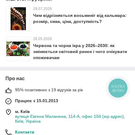
28.07.2026
Чим відрізняється восьминіг від кальмара:
розмір, смак, ціна, доступність?
26.05.2026
Червона та чорна ікра у 2026–2030: як
змінюється світовий ринок і чого очікувати
споживачам
Про нас
КНОПКА
95% позитивних з 19 відгуків за рік
ЗВ'ЯЗКУ
Працює з 15.01.2013
м. Київ
вулиця Євгена Маланюка, 114-А, офис 104 (юр.адрес),
Київ, Україна
Контакти