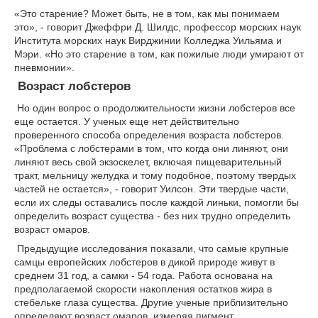
«Это старение? Может быть, не в том, как мы понимаем
это», - говорит Джеффри Д. Шилдс, профессор морских наук
Института морских наук Вирджинии Колледжа Уильяма и
Мэри. «Но это старение в том, как пожилые люди умирают от
пневмонии».
Возраст лобстеров
Но один вопрос о продолжительности жизни лобстеров все
еще остается. У ученых еще нет действительно
проверенного способа определения возраста лобстеров.
«Проблема с лобстерами в том, что когда они линяют, они
линяют весь свой экзоскелет, включая пищеварительный
тракт, мельницу желудка и тому подобное, поэтому твердых
частей не остается», - говорит Уилсон. Эти твердые части,
если их следы оставались после каждой линьки, помогли бы
определить возраст существа - без них трудно определить
возраст омаров.
Предыдущие исследования показали, что самые крупные
самцы европейских лобстеров в дикой природе живут в
среднем 31 год, а самки - 54 года. Работа основана на
предполагаемой скорости накопления остатков жира в
стебельке глаза существа. Другие ученые приблизительно
определяют возраст омаров, измеряя пигмент