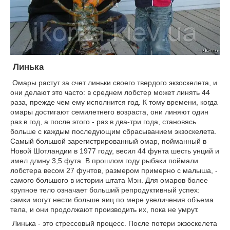
Линька
Омары растут за счет линьки своего твердого экзоскелета, и
они делают это часто: в среднем лобстер может линять 44
раза, прежде чем ему исполнится год. К тому времени, когда
омары достигают семилетнего возраста, они линяют один
раз в год, а после этого - раз в два-три года, становясь
больше с каждым последующим сбрасыванием экзоскелета.
Самый большой зарегистрированный омар, пойманный в
Новой Шотландии в 1977 году, весил 44 фунта шесть унций и
имел длину 3,5 фута. В прошлом году рыбаки поймали
лобстера весом 27 фунтов, размером примерно с малыша, -
самого большого в истории штата Мэн. Для омаров более
крупное тело означает больший репродуктивный успех:
самки могут нести больше яиц по мере увеличения объема
тела, и они продолжают производить их, пока не умрут.
Линька - это стрессовый процесс. После потери экзоскелета