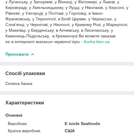
у Луганську, у Запоріжжі, у Вінниці, у Житомирі, у Львові, у
Кировграді, у Хмельницькому, у Луцці, у Ніколаєві, у Херсоні, у
Рівномі, у Ужгороді, у Полтаві, у Горловці, в Івано-
Франковську, у Тернополі, в Білій Церкви, у Черкассах, у
Слов'янці, у Чернігові, у Нікополі, у Кривому Розі, у Мариуполі,
у Макеївці, у Бердянську, в Алчевську, в Лисичанську, у
Каменець-Подольську, в Кременчузі Ви можете заказав
ее в
інтернет магазин червоної ікри
-
ikorka.kiev.ua
.
Приховати
Спосіб упаковки
Скляна банка.
Характеристики
Основні
Виробник
Є icicle Seafoods
Країна виробник
США