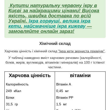
Купити натуральну червону ікру в
Києві за найкращими цінами! Висока
якість, швидка доставка по всій
Україні.
Ікра горвуші
,
велика ікра
кети
,
найсмачніше ікра кижеву
—
замовляйте онлайн зараз!
Хімічний склад
Харчова цінність і хімічний склад
"Ікра кети зерниста преміум"
.
У таблиці наведено вміст харчових речовин (калорійності,
білків, жирів, вуглеводів, вітамінів і мінералів) на 100 г їстівної
частини.
Харчова цінність
вітаміни
Калорийность
Вітамін A
249 кКал
0,45 мг
Білки
Вітамін PP
31,5 гр
1,5 мг