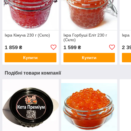
Ікра Кіжуча 230 г (Скло)
Ікра Горбуші Еліт 230 г
Ікра
(Скло)
1 859
1 599
2 3
₴
₴
Купити
Купити
Подібні товари компанії