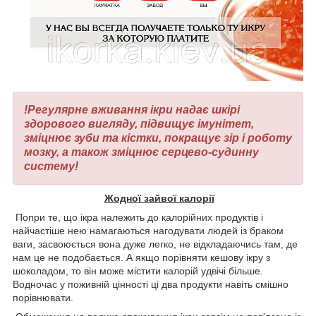
!Регулярне вживання ікри надає шкірі
здорового вигляду, підвищує імунітет,
зміцнює зуби та кістки, покращує зір і роботу
мозку, а також зміцнює серцево-судинну
систему!
Жодної зайвої калорії
Попри те, що ікра належить до калорійних продуктів і
найчастіше нею намагаються нагодувати людей із браком
ваги, засвоюється вона дуже легко, не відкладаючись там, де
нам це не подобається. А якщо порівняти кешову ікру з
шоколадом, то він може містити калорій удвічі більше.
Водночас у поживній цінності ці два продукти навіть смішно
порівнювати.