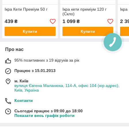
Ікра Кети Преміум 50 г
Ікра кети преміум 120 г
Ікра
(Скло)
439
1 099
2 3
₴
₴
Купити
Купити
Про нас
95% позитивних з 19 відгуків за рік
Працює з 15.01.2013
м. Київ
вулиця Євгена Маланюка, 114-А, офис 104 (юр.адрес),
Київ, Україна
Контакти
Сьогодні працює з 09:00 до 18:00
Показати весь графік роботи