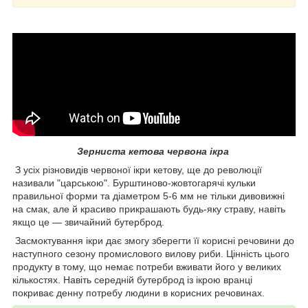
Зерниста кетова червона
ікра
З усіх різновидів червоної ікри кетову, ще до революції
називали "царською". Бурштиново-жовтогарячі кульки
правильної форми та діаметром 5-6 мм не тільки дивовижні
на смак, але й красиво прикрашають будь-яку страву, навіть
якщо це — звичайний бутерброд.
Засмоктування ікри дає змогу зберегти її корисні речовини до
наступного сезону промислового вилову риби. Цінність цього
продукту в тому, що немає потреби вживати його у великих
кількостях. Навіть середній бутерброд із ікрою вранці
покриває денну потребу людини в корисних речовинах.