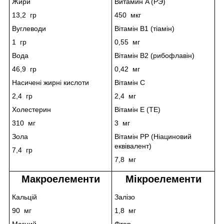
Жири
Витамин A (РЭ)
13,2 гр
450 мкг
Вуглеводи
Вітамін B1 (тіамін)
1 гр
0,55 мг
Вода
Вітамін B2 (рибофлавін)
46,9 гр
0,42 мг
Насичені жирні кислоти
Вітамін C
2,4 гр
2,4 мг
Холестерин
Вітамін E (ТЕ)
310 мг
3 мг
Зола
Вітамін PP (Ніациновий
еквівалент)
7,4 гр
7,8 мг
Макроелементи
Мікроелементи
Кальцій
Залізо
90 мг
1,8 мг
Магний
Фтор