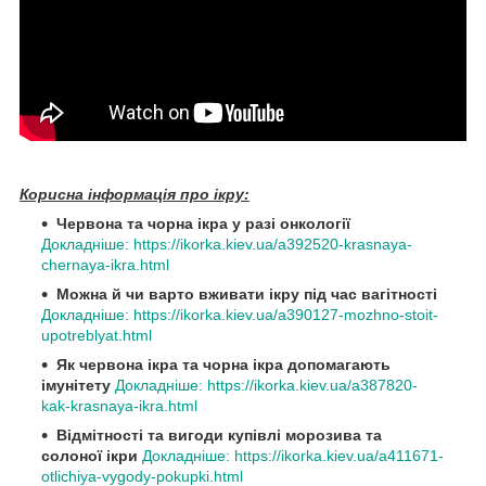
Корисна інформація про ікру:
Червона та чорна ікра у разі онкології
Докладніше: https://ikorka.kiev.ua/a392520-krasnaya-
chernaya-ikra.html
Можна й чи варто вживати ікру під час вагітності
Докладніше: https://ikorka.kiev.ua/a390127-mozhno-stoit-
upotreblyat.html
Як червона ікра та чорна ікра допомагають
імунітету
Докладніше: https://ikorka.kiev.ua/a387820-
kak-krasnaya-ikra.html
Відмітності та вигоди купівлі морозива та
солоної ікри
Докладніше: https://ikorka.kiev.ua/a411671-
otlichiya-vygody-pokupki.html