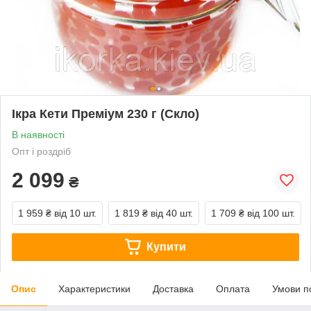
Ікра Кети Преміум 230 г (Скло)
В наявності
Опт і роздріб
2 099
₴
1 959 ₴
від 10 шт.
1 819 ₴
від 40 шт.
1 709 ₴
від 100 шт.
Купити
Опис
Характеристики
Доставка
Оплата
Умови п