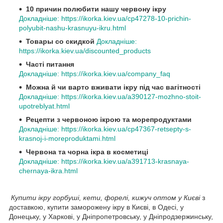
10 причин полюбити нашу червону ікру
Докладніше: https://ikorka.kiev.ua/cp47278-10-prichin-
polyubit-nashu-krasnuyu-ikru.html
Товары со скидкой
Докладніше:
https://ikorka.kiev.ua/discounted_products
Часті питання
Докладніше: https://ikorka.kiev.ua/company_faq
Можна й чи варто вживати ікру під час вагітності
Докладніше: https://ikorka.kiev.ua/a390127-mozhno-stoit-
upotreblyat.html
Рецепти з червоною ікрою та морепродуктами
Докладніше: https://ikorka.kiev.ua/cp47367-retsepty-s-
krasnoj-i-moreproduktami.html
Червона та чорна ікра в косметиці
Докладніше: https://ikorka.kiev.ua/a391713-krasnaya-
chernaya-ikra.html
Купити ікру горбуші, кети, форелі, кижуч оптом у Києві
з
доставкою, купити заморожену ікру в Києві, в Одесі, у
Донецьку, у Харкові, у Дніпропетровську, у Дніпродзержинську,