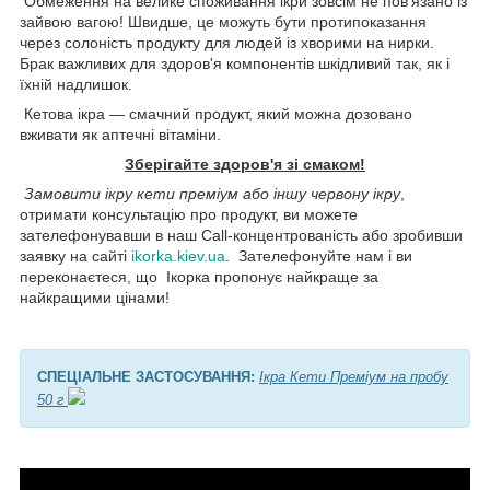
Обмеження на велике споживання ікри зовсім не пов'язано із
зайвою вагою! Швидше, це можуть бути протипоказання
через солоність продукту для людей із хворими на нирки.
Брак важливих для здоров'я компонентів шкідливий так, як і
їхній надлишок.
Кетова ікра — смачний продукт, який можна дозовано
вживати як аптечні вітаміни.
Зберігайте здоров'я зі смаком!
Замовити ікру кети преміум або іншу червону ікру
,
отримати консультацію про продукт, ви можете
зателефонувавши в наш Call-концентрованість або зробивши
заявку на сайті
ikorka.kiev.ua
. Зателефонуйте нам і ви
переконаєтеся, що Ікорка пропонує найкраще за
найкращими цінами!
СПЕЦІАЛЬНЕ ЗАСТОСУВАННЯ:
Ікра Кети Преміум на пробу
50 г