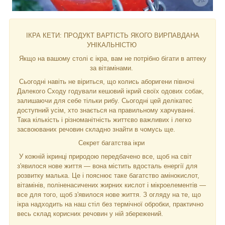
ІКРА КЕТИ: ПРОДУКТ ВАРТІСТЬ ЯКОГО ВИРПАВДАНА
УНІКАЛЬНІСТЮ
Якщо на вашому столі є ікра, вам не потрібно бігати в аптеку
за вітамінами.
Сьогодні навіть не віриться, що колись аборигени півночі
Далекого Сходу годували кешовий ікрий своїх одових собак,
залишаючи для себе тільки рибу. Сьогодні цей делікатес
доступний усім, хто знається на правильному харчуванні.
Така кількість і різноманітність життєво важливих і легко
засвоюваних речовин складно знайти в чомусь ще.
Секрет багатства ікри
У кожній ікринці природою передбачено все, щоб на світ
з'явилося нове життя — вона містить вдосталь енергії для
розвитку малька. Це і пояснює таке багатство амінокислот,
вітамінів, поліненасичених жирних кислот і мікроелементів —
все для того, щоб з'явилося нове життя. З огляду на те, що
ікра надходить на наш стіл без термічної обробки, практично
весь склад корисних речовин у ній збережений.