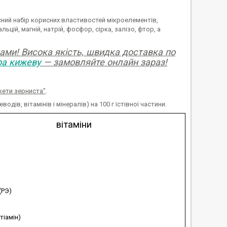
рясний набір корисних властивостей мікроелементів,
кальцій, магній, натрій, фосфор, сірка, залізо, фтор, а
ами! Висока якість, швидка доставка по
ра кижеву
— замовляйте онлайн зараз!
 кети зерниста"
.
одів, вітамінів і мінералів) на 100 г їстівної частини.
вітаміни
(РЭ)
(тіамін)