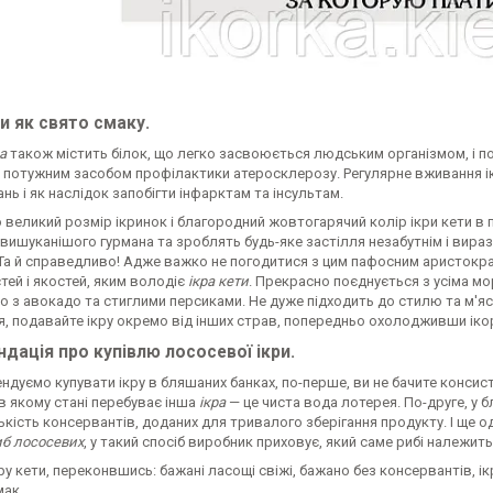
и як свято смаку.
а
також містить білок, що легко засвоюється людським організмом, і пол
є потужним засобом профілактики атеросклерозу. Регулярне вживання і
ь і як наслідок запобігти інфарктам та інсультам.
 великий розмір ікринок і благородний жовтогарячий колір ікри кети в
вишуканішого гурмана та зроблять будь-яке застілля незабутнім і вира
 Та й справедливо! Адже важко не погодитися з цим пафосним аристокр
ей і якостей, яким володіє
ікра кети
. Прекрасно поєднується з усіма мо
о з авокадо та стиглими персиками. Не дуже підходить до стилю та м'яса
, подавайте ікру окремо від інших страв, попередньо охолодживши ікор
дація про купівлю лососевої ікри.
дуємо купувати ікру в бляшаних банках, по-перше, ви не бачите консисте
 в якому стані перебуває інша
ікра
— це чиста вода лотерея. По-друге, у 
ькість консервантів, доданих для тривалого зберігання продукту. І ще о
б лососевих
, у такий спосіб виробник приховує, який саме рибі належить 
ру кети, переконвшись: бажані ласощі свіжі, бажано без консервантів, ік
мак.