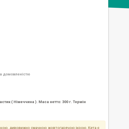
а домовленістю
стик ( Німеччина ). Маса нетто: 300 г. Термін
еликою, дивовижно смачною жовтогарячою ікрою. Кета є