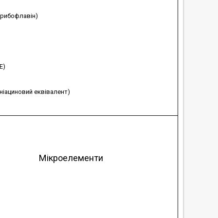
 (рибофлавін)
Е)
(ніациновий еквівалент)
Мікроелементи