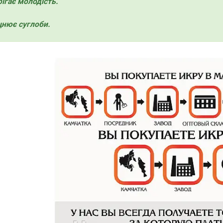
рігає молодість.
цнює суглоби.