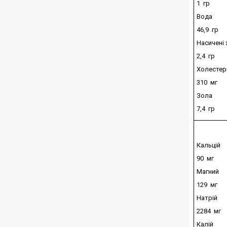
1 гр
Вода
46,9 гр
Насичені 
2,4 гр
Холестер
310 мг
Зола
7,4 гр
Кальцій
90 мг
Магний
129 мг
Натрій
2284 мг
Калій