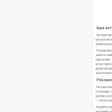
Ікра кет
Кетова ікр
це разом 
захворюван
Порівняно
запити най
царський.
властивост
дуже цікав
захоплення
Рекомен
Не рекомен
лопанців і
велику кіл
—
литки ри
Купуйте ік
чудовий с