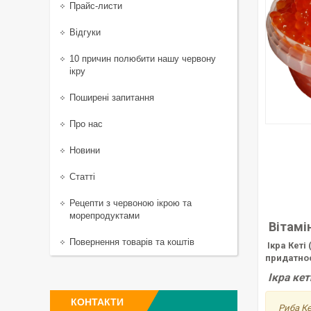
Прайс-листи
Відгуки
10 причин полюбити нашу червону
ікру
Поширені запитання
Про нас
Новини
Статті
Рецепти з червоною ікрою та
морепродуктами
Вітамі
Повернення товарів та коштів
Ікра Кеті
придатнос
Ікра кет
КОНТАКТИ
Риба Ке