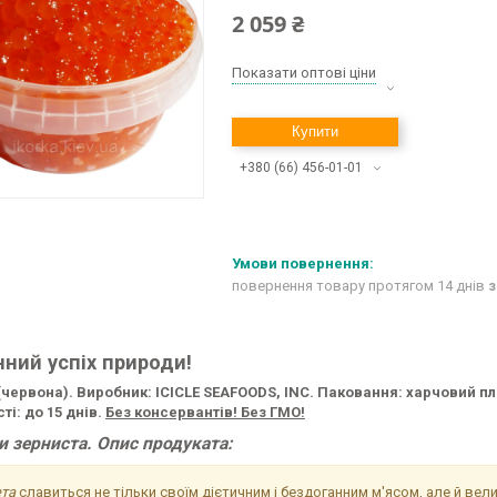
2 059 ₴
Показати оптові ціни
Купити
+380 (66) 456-01-01
повернення товару протягом 14 днів
з
нний успіх природи!
 (червона). Виробник: ICICLE SEAFOODS, INC. Паковання: харчовий пла
ті: до 15 днів.
Без консервантів! Без ГМО!
и зерниста. Опис п
родуката:
та
славиться не тільки своїм дієтичним і бездоганним м'ясом, але й в