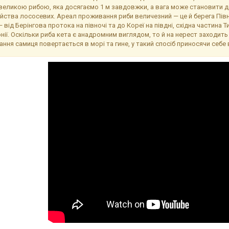
великою рибою, яка досягаємо 1 м завдовжки, а вага може становити д
ейства лососевих. Ареал проживання риби величезний — це й берега Півні
 від Берінгова протока на півночі та до Кореї на півдні, східна частина Т
ії. Оскільки риба кета є анадромним виглядом, то й на нерест заходить ви
ання самиця повертається в морі та гине, у такий спосіб приносячи себе