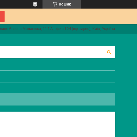
Кошик
лиця Євгена Маланюка, 114-А, офис 104 (юр.адрес), Київ, Україна