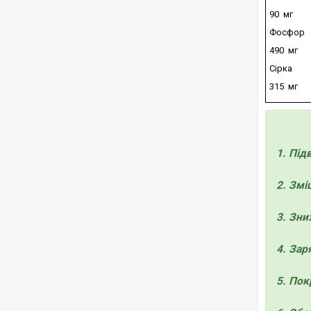
90 мг
Фосфор
490 мг
Сірка
315 мг
1. Під
2. Змі
3. Зни
4. Зар
5. Пок