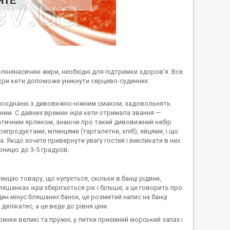
іненасичені жири, необхідні для підтримки здоров'я. Все
кри кети допоможе уникнути серцево-судинних
 поєднанні з дивовижно-ніжним смаком, задовольнять
зним. С давних времен
ікра кети
отримала звання —
атичним ярликом, знаючи про такий дивовижний набір
репродуктами, млинцями (тарталетки, хліб), яйцями, і що
. Якщо хочете привернути увагу гостей і викликати в них
ницю до 3-5 градусів.
нцію товару, що купується, скільки в банці рідини,
бляшанках
ікра
зберігається рік і більше, а це говорить про
дин мінус бляшаних банок, це розмитий напис на банці
делікатес, а це веде до рівня ціни.
ринки великі та пружні, у литки приємний морський запах і