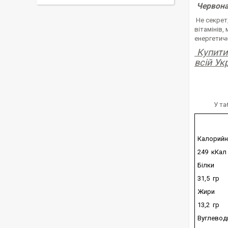
Червона 
Не секрет,
вітамінів, 
енергетичн
Купити 
всій Ук
У та
Калорийн
249 кКал
Білки
31,5 гр
Жири
13,2 гр
Вуглевод