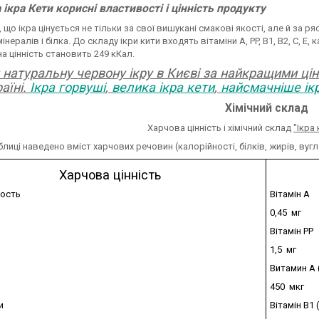
ікра Кети корисні властивості і цінність продукту
 що ікра цінується не тільки за свої вишукані смакові якості, але й за 
мінералів і білка. До складу ікри кити входять вітаміни А, PP, B1, B2, C, E, 
а цінність становить 249 кКал.
натуральну червону ікру в Києві за найкращими цін
раїні.
Ікра горвуші
,
велика ікра кети
,
найсмачніше ік
Хімічний склад
Харчова цінність і хімічний склад
"Ікра
блиці наведено вміст харчових речовин (калорійності, білків, жирів, вуглев
Харчова цінність
ость
Вітамін A
0,45 мг
Вітамін PP
1,5 мг
Витамин A 
450 мкг
и
Вітамін B1 