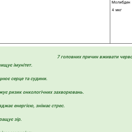
Молибден
4 мкг
7 головних причин вживати черв
вищує імунітет.
цнює серце та судини.
жує ризик онкологічних захворювань.
яджає енергією, знімає стрес.
ращує зір.