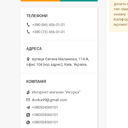
досить 
тип сім
океану —
Каліфорн
ікромет
+380 (66) 456-01-01
+380 (73) 456-01-01
вулиця Євгена Маланюка, 114-А,
офис 104 (юр.адрес), Київ, Україна
Интернет-магазин "Икорка"
ikorka99@gmail.com
+380504560101
+380504560101
+380504560101