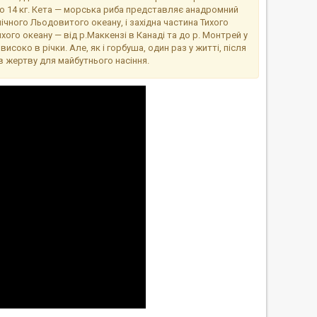
о 14 кг. Кета — морська риба представляє анадромний
чного Льодовитого океану, і західна частина Тихого
ихого океану — від р.Маккензі в Канаді та до р. Монтрей у
соко в річки. Але, як і горбуша, один раз у житті, після
 в жертву для майбутнього насіння.