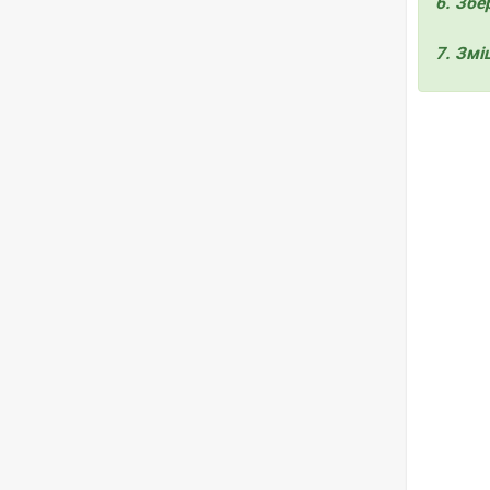
6. Збе
7. Змі