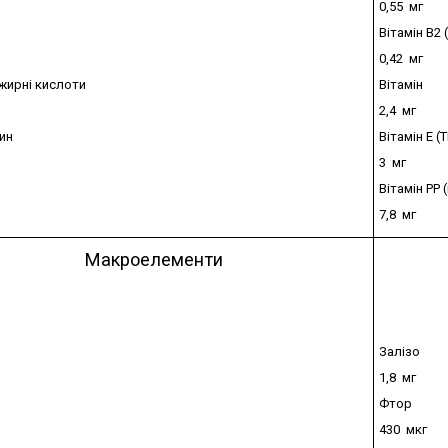
0,55 мг
Вітамін B2
0,42 мг
жирні кислоти
Вітамін
2,4 мг
ин
Вітамін E (Т
3 мг
Вітамін PP 
7,8 мг
Макроелементи
Залізо
1,8 мг
Фтор
430 мкг