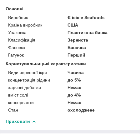
Основні
Виробник
Є icicle Seafoods
Країна виробник
США
Упаковка
Пластикова банка
Класифікація
Зерниста
Фасовка
Баночна
Ґатунок
Перший
Користувальницькі характеристики
Види червоної ікри
Чавича
концентрація рідини
до 5%
харчові добавки
Немає
вміст солі
до 4%
консерванти
Немає
Стан
охолоджене
Приховати