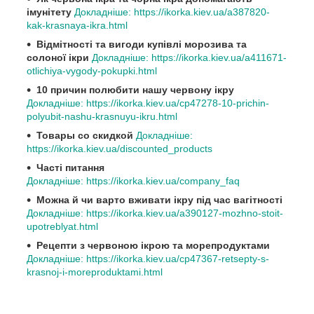
імунітету
Докладніше: https://ikorka.kiev.ua/a387820-
kak-krasnaya-ikra.html
Відмітності та вигоди купівлі морозива та
солоної ікри
Докладніше: https://ikorka.kiev.ua/a411671-
otlichiya-vygody-pokupki.html
10 причин полюбити нашу червону ікру
Докладніше: https://ikorka.kiev.ua/cp47278-10-prichin-
polyubit-nashu-krasnuyu-ikru.html
Товары со скидкой
Докладніше:
https://ikorka.kiev.ua/discounted_products
Часті питання
Докладніше: https://ikorka.kiev.ua/company_faq
Можна й чи варто вживати ікру під час вагітності
Докладніше: https://ikorka.kiev.ua/a390127-mozhno-stoit-
upotreblyat.html
Рецепти з червоною ікрою та морепродуктами
Докладніше: https://ikorka.kiev.ua/cp47367-retsepty-s-
krasnoj-i-moreproduktami.html