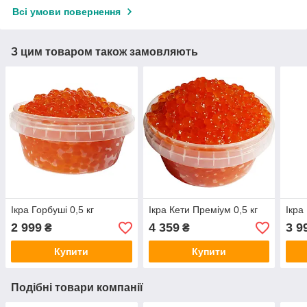
Всі умови повернення
З цим товаром також замовляють
Ікра Горбуші 0,5 кг
Ікра Кети Преміум 0,5 кг
Ікра
2 999
4 359
3 9
₴
₴
Купити
Купити
Подібні товари компанії