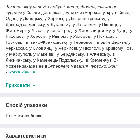
Купити ікру чавичі, горбуші, кети, форелі, кільчання
гуртом у Києві
з доставкою, купити заморожену ікру в Києві, в
Одесі, у Донецьку, у Харкові, у Дніпропетровську, у
Дніпродзержинську, у Луганську, у Запоріжжі, у Вінниці, у
Житомирі, у Львові, у Кировграді, у Хмельницькому, у Луцці, у
Ніколаєві, у Херсоні, у Рівномі, у Ужгороді, у Полтаві, в
Горловці, в Івано-Франковську, у Тернополі, в Білій Церкви, у
Черкассах, у Слов'янці, у Чернігові, у Нікополі, у Кривому Розі,
у Мариуполі, у Макеївці, у Бердянську, в Алчевську, в
Лисичанську, у Каменець-Подольську, в Кременчузі Ви
можете заказав ее в
інтернет магазин червоної ікри
-
ikorka.kiev.ua
.
Приховати
Спосіб упаковки
Пластикова банка.
Характеристики