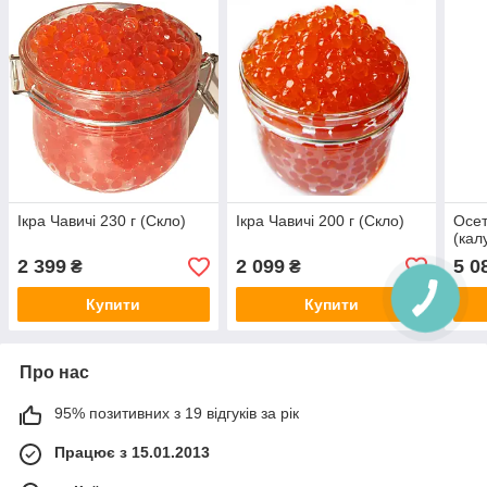
Ікра Чавичі 230 г (Скло)
Ікра Чавичі 200 г (Скло)
Осет
(кал
2 399
2 099
5 0
₴
₴
Купити
Купити
Про нас
95% позитивних з 19 відгуків за рік
Працює з 15.01.2013