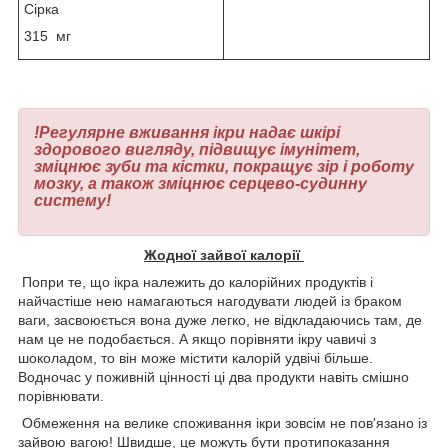
Сірка
315 мг
!Регулярне вживання ікри надає шкірі
здорового вигляду, підвищує імунітет,
зміцнює зуби та кістки, покращує зір і роботу
мозку, а також зміцнює серцево-судинну
систему!
Жодної зайвої калорії
Попри те, що ікра належить до калорійних продуктів і
найчастіше нею намагаються нагодувати людей із браком
ваги, засвоюється вона дуже легко, не відкладаючись там, де
нам це не подобається. А якщо порівняти ікру чавичі з
шоколадом, то він може містити калорій удвічі більше.
Водночас у поживній цінності ці два продукти навіть смішно
порівнювати.
Обмеження на велике споживання ікри зовсім не пов'язано із
зайвою вагою! Швидше, це можуть бути протипоказання