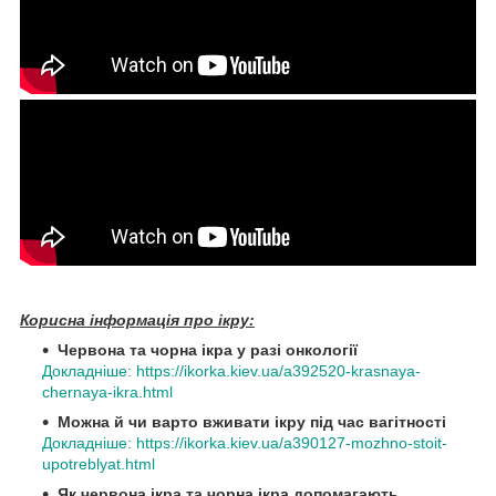
Корисна інформація про ікру:
Червона та чорна ікра у разі онкології
Докладніше: https://ikorka.kiev.ua/a392520-krasnaya-
chernaya-ikra.html
Можна й чи варто вживати ікру під час вагітності
Докладніше: https://ikorka.kiev.ua/a390127-mozhno-stoit-
upotreblyat.html
Як червона ікра та чорна ікра допомагають