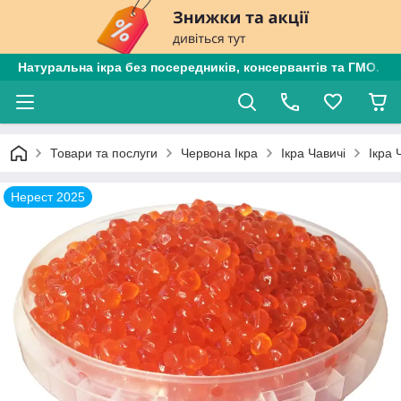
Натуральна ікра без посередників, консервантів та ГМО. Є
Товари та послуги
Червона Ікра
Ікра Чавичі
Ікра 
Нерест 2025