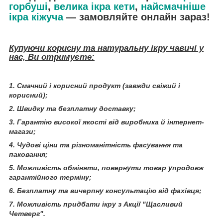
горбуші
,
велика ікра кети
,
найсмачніше
ікра кі
жуча
— замовляйте онлайн зараз!
Купуючи корисну та натуральну ікру чавичі у
нас, Ви отримуєте:
1. Смачний і корисний продукт (завжди свіжий і
корисний);
2. Швидку та безплатну доставку;
3. Гарантію високої якості від виробника й інтернет-
магази;
4. Чудові ціни та різноманітність фасування та
паковання;
5. Можливість обміняти, повернути товар упродовж
гарантійного терміну;
6. Безплатну та вичерпну консультацію від фахівця;
7. Можливість придбати ікру з Акції "Щасливий
Четверг".