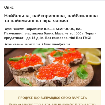
Опис
Найбільша, найкорисніша, найбажаніша
та найсмачніша ікра чавичі!
Ікра Чавичі
. Виробник: ICICLE SEAFOODS, INC.
Пакування: пластикова банка. Маса нетто: 500 г. Термін
придатності: до 15 днів.
Без консервантів! Без ГМО!
Ікра чавичі зерниста. Опис п
родуката:
ПРОДУКТ, ЩО ВИПРАВДЮЄ СВОЮ ВАРТІСТЬ
Якщо на вашому столі є ікра, вам не потрібно бігати в аптеку