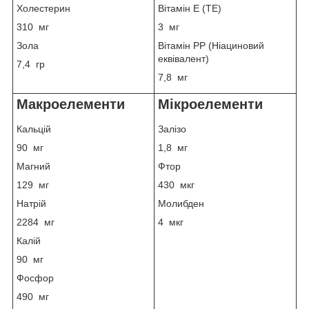
Холестерин
Вітамін E (ТЕ)
310 мг
3 мг
Зола
Вітамін PP (Ніациновий
еквівалент)
7,4 гр
7,8 мг
Макроелементи
Мікроелементи
Кальцій
Залізо
90 мг
1,8 мг
Магний
Фтор
129 мг
430 мкг
Натрій
Молибден
2284 мг
4 мкг
Калій
90 мг
Фосфор
490 мг