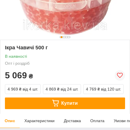
Ікра Чавичі 500 г
В наявності
Опт і роздріб
5 069
₴
4 969 ₴
від 4 шт.
4 869 ₴
від 24 шт.
4 769 ₴
від 120 шт.
Купити
Опис
Характеристики
Доставка
Оплата
Умови п