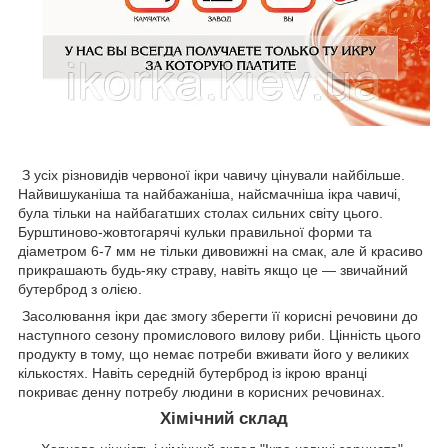
З усіх різновидів червоної ікри чавичу цінували найбільше.
Найвишуканіша та найбажаніша, найсмачніша ікра чавичі,
була тільки на найбагатших столах сильних світу цього.
Бурштиново-жовтогарячі кульки правильної форми та
діаметром 6-7 мм не тільки дивовижні на смак, але й красиво
прикрашають будь-яку страву, навіть якщо це — звичайний
бутерброд з олією.
Засолювання ікри дає змогу зберегти її корисні речовини до
наступного сезону промислового вилову риби. Цінність цього
продукту в тому, що немає потреби вживати його у великих
кількостях. Навіть середній бутерброд із ікрою вранці
покриває денну потребу людини в корисних речовинах.
Хімічний склад