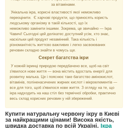
за вітамінами.
Унікальна ікра, корисні властивості якої неможливо
переоцінити. Є харчові продукти, що приносять користь
людському організму в такій кількості, що їх
неможливо замінити іншими. Зокрема, це звичайно — Ікра
Чавичі! Сьогодні цей делікатес доступний усім, хто знає,
наскільки цей продукт незамінний. Така кількість і
різноманітність життєво важливих і легко засвоюваних
речовин складно знайти в чомусь ще.
Секрет багатства ікри
У кожній ікринці природою передбачено все, щоб на світ
з'явилося нове життя — вона містить вдосталь енергії для
розвитку малька. Це і пояснює таке багатство амінокислот,
вітамінів, поліненасичених жирних кислот і мікроелементів —
все для того, щоб з'явилося нове життя. З огляду на те, що
ікра надходить на наш стіл без термічної обробки, практично
весь склад корисних речовин у ній збережений.
Купити натуральну червону ікру в Києві
за найкращими цінами! Висока якість,
швидка доставка по всій Україні.
Ікра