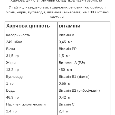
Харчова цінність і хімічний склад
"Ікра чавичі зерниста"
.
У таблиці наведено вміст харчових речовин (калорійності,
білків, жирів, вуглеводів, вітамінів і мінералів) на 100 г їстівної
частини.
Харчова цінність
вітаміни
Калорийность
Вітамін A
249 кКал
0,45 мг
Білки
Вітамін PP
31,5 гр
1,5 мг
Жири
Витамин A (РЭ)
13,2 гр
450 мкг
Вуглеводи
Вітамін B1 (тіамін)
1 гр
0,55 мг
Вода
Вітамін B2 (рибофлавін)
46,9 гр
0,42 мг
Насичені жирні кислоти
Вітамін C
2,4 гр
2,4 мг